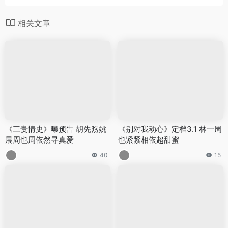
相关文章
《三贵情史》曝预告 胡先煦姚
《别对我动心》定档3.1 林一周
晨周也周依然寻真爱
也紧紧相依超甜蜜
40
15