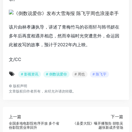
该片由林孝谦执导，讲述了青梅竹马的谷雨轩与韩书妍在
多年后再度相遇并相恋，然而幸福时光突遭意外，命运因
此被改写的故事，预计于2022年内上映。
文/CC
# 影视资讯
# 倒数说爱你
# 周也
# 陈飞宇
©
版权声明
文章版权归作者所有，未经允许请勿转载。
上一篇
下一篇
全国多地电影院有序开放 多个省
《县委大院》曝开播预告 胡歌吴
份影院营业率回升
越张新成齐登场