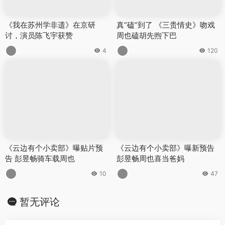
《我在苏州学非遗》在京研
真“磕”到了 《三贵情史》吻戏
讨，演员陈飞宇获赞
周也磕胡先煦下巴
4
120
《云边有个小卖部》曝贴片预
《云边有个小卖部》曝新预告
告 彭昱畅骑车载周也
彭昱畅周也喜当爸妈
10
47
暂无评论