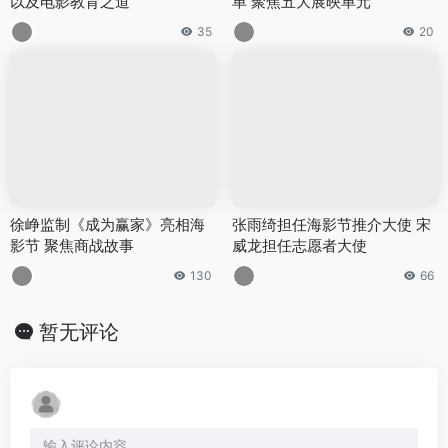
以及电影教育之道
单 聚焦五大展映单元
35
20
徐峥监制《成为赢家》亮相海
张雨绮担任海影节推介大使 宋
影节 聚焦商战故事
威龙担任志愿者大使
130
66
暂无评论