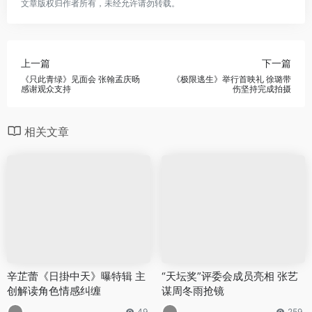
文章版权归作者所有，未经允许请勿转载。
上一篇
下一篇
《只此青绿》见面会 张翰孟庆旸
《极限逃生》举行首映礼 徐璐带
感谢观众支持
伤坚持完成拍摄
相关文章
辛芷蕾《日掛中天》曝特辑 主
“天坛奖”评委会成员亮相 张艺
创解读角色情感纠缠
谋周冬雨抢镜
49
259