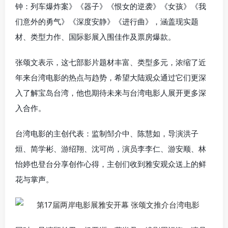
钟：列车爆炸案》《器子》《恨女的逆袭》《女孩》《我
们意外的勇气》《深度安静》《进行曲》，涵盖现实题
材、类型力作、国际影展入围佳作及票房爆款。
张颂文表示，这七部影片题材丰富、类型多元，浓缩了近
年来台湾电影的热点与趋势，希望大陆观众通过它们更深
入了解宝岛台湾，他也期待未来与台湾电影人展开更多深
入合作。
台湾电影的主创代表：监制邹介中、陈慧如，导演洪子
烜、简学彬、游绍翔、沈可尚，演员李李仁、游安顺、林
怡婷也登台分享创作心得，主创们收到雅安观众送上的鲜
花与掌声。