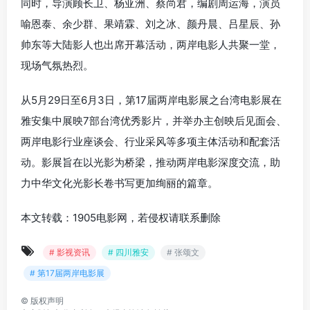
同时，导演顾长卫、杨亚洲、蔡尚君，编剧周运海，演员
喻恩泰、余少群、果靖霖、刘之冰、颜丹晨、吕星辰、孙
帅东等大陆影人也出席开幕活动，两岸电影人共聚一堂，
现场气氛热烈。
从5月29日至6月3日，第17届两岸电影展之台湾电影展在
雅安集中展映7部台湾优秀影片，并举办主创映后见面会、
两岸电影行业座谈会、行业采风等多项主体活动和配套活
动。影展旨在以光影为桥梁，推动两岸电影深度交流，助
力中华文化光影长卷书写更加绚丽的篇章。
本文转载：1905电影网，若侵权请联系删除
# 影视资讯
# 四川雅安
# 张颂文
# 第17届两岸电影展
©
版权声明