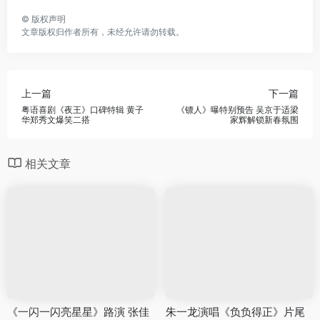
©
版权声明
文章版权归作者所有，未经允许请勿转载。
上一篇
下一篇
粤语喜剧《夜王》口碑特辑 黄子
《镖人》曝特别预告 吴京于适梁
华郑秀文爆笑二搭
家辉解锁新春氛围
相关文章
《一闪一闪亮星星》路演 张佳
朱一龙演唱《负负得正》片尾