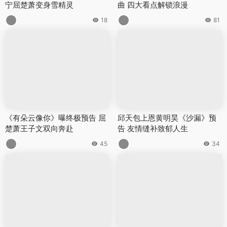
宁屈楚萧变身雪精灵
曲 四大看点解锁浪漫
18
81
《有朵云像你》曝终极预告 屈
邱天包上恩黄明昊《沙漏》预
楚萧王子文双向奔赴
告 友情缝补致郁人生
45
34