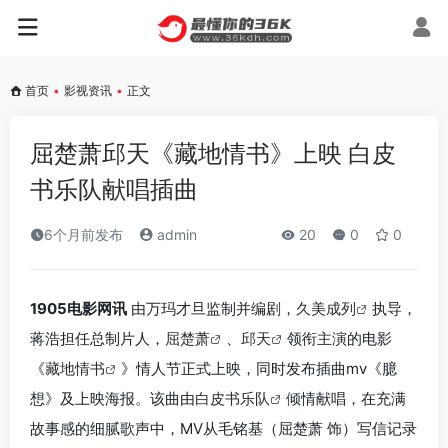
首页
•
影视资讯
•
正文
屈楚萧邱天《藏地情书》上映 白皮
书乐队献唱插曲
6个月前发布
admin
20
0
0
1905电影网讯
由万玛才旦监制并编剧，
久美成列
执导，
蒋浩担任总制片人，
屈楚萧
、
邱天
领衔主演的电影
《
藏地情书
》情人节正式上映，同时发布插曲mv《臆
想》及上映海报。该曲由
白皮书乐队
倾情献唱，在充满
故事感的细腻歌声中，MV从毛铭基（屈楚萧 饰）写信记录