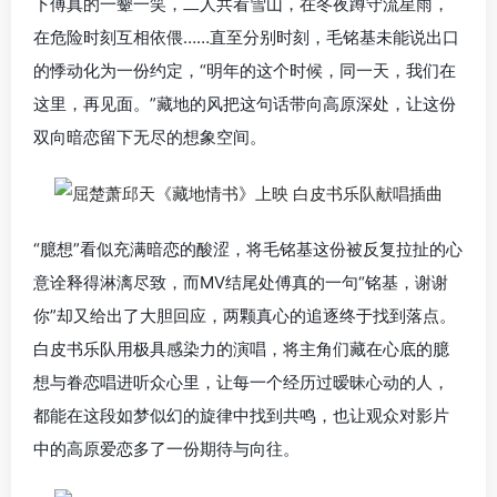
下傅真的一颦一笑，二人共看雪山，在冬夜蹲守流星雨，
在危险时刻互相依偎……直至分别时刻，毛铭基未能说出口
的悸动化为一份约定，“明年的这个时候，同一天，我们在
这里，再见面。”藏地的风把这句话带向高原深处，让这份
双向暗恋留下无尽的想象空间。
“臆想”看似充满暗恋的酸涩，将毛铭基这份被反复拉扯的心
意诠释得淋漓尽致，而MV结尾处傅真的一句“铭基，谢谢
你”却又给出了大胆回应，两颗真心的追逐终于找到落点。
白皮书乐队用极具感染力的演唱，将主角们藏在心底的臆
想与眷恋唱进听众心里，让每一个经历过暧昧心动的人，
都能在这段如梦似幻的旋律中找到共鸣，也让观众对影片
中的高原爱恋多了一份期待与向往。