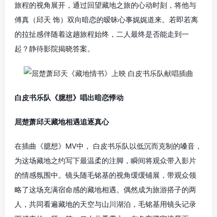
旅程的视角展开，通过回望藏地之旅的心动时刻，将他与
傅真（邱天 饰）双向暗恋的暧昧心事娓娓道来。若即若离
的拉扯感伴随着这趟旅程始终，二人最终是否能走到一
起？静待影院揭晓答案。
白皮书乐队《臆想》唱出暗恋悸动
屈楚萧邱天藏地相遇追逐真心
在插曲《臆想》MV中， 白皮书乐队以低沉而克制的嗓音，
为这场藏地之约写下最温柔的注脚，瞬间将观众带入影片
的情感氛围中。镜头随毛铭基的视角缓缓铺展，带观众领
略了这场充满宿命感的藏地相遇。偶然成为旅游搭子的两
人，共同看遍藏地的天空与山川湖泊，毛铭基用镜头记录