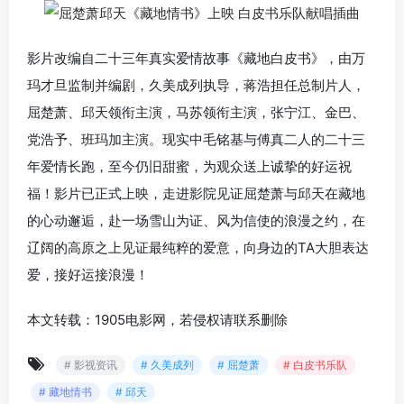
影片改编自
二十三年
真实爱情故事《藏地白皮书》，由万
玛才旦监制并编剧，久美成列执导，蒋浩担任总制片人，
屈楚萧、邱天领衔主演，马苏领衔主演，张宁江、金巴、
党浩予、班玛加主演。
现实中毛铭基与傅真二人的二十三
年爱情长跑，至今仍旧甜蜜，为观众送上诚挚的好运祝
福！
影片已正式上映，
走进影院见证屈楚萧与邱天在藏地
的心动邂逅，赴一场雪山为证、风为信使的浪漫之约，在
辽阔的高原之上见证最纯粹的爱意，向身边的TA大胆表达
爱，接好运接浪漫！
本文转载：1905电影网，若侵权请联系删除
# 影视资讯
# 久美成列
# 屈楚萧
# 白皮书乐队
# 藏地情书
# 邱天