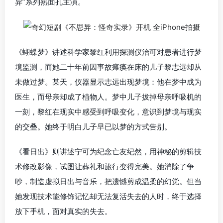
异”系列熟面孔主演。
《蝴蝶梦》讲述科学家黎红利用探测仪治可对患者进行梦
境监测，而她二十年前因事故瘫痪在床的儿子黎志远却从
未做过梦。某天，仪器显示志远出现梦境：他在梦中成为
医生，而母亲却成了植物人。梦中儿子拔掉母亲呼吸机的
一刻，黎红在现实中感受到呼吸变化，意识到梦境与现实
的交叠。她终于明白儿子早已以梦的方式告别。
《看日出》则讲述宁可为纪念亡友纪然，用神秘的剪辑技
术修改影像，试图让葬礼和旅行变得完美。她消除了争
吵，制造虚拟日出与音乐，把遗憾剪成温柔的幻觉。但当
她发现技术能修饰记忆却无法复活失去的人时，终于选择
放下手机，面对真实的失去。