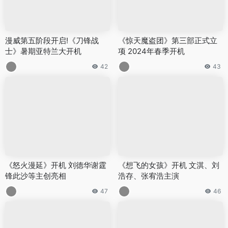
漫威第五阶段开启!《刀锋战
《惊天魔盗团》第三部正式立
士》暑期亚特兰大开机
项 2024年春季开机
42
43
《怒火漫延》开机 刘德华谢霆
《想飞的女孩》开机 文淇、刘
锋此沙等主创亮相
浩存、张宥浩主演
47
46