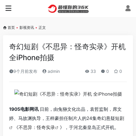
首页
•
影视资讯
•
正文
奇幻短剧《不思异：怪奇实录》开机
全iPhone拍摄
9个月前发布
admin
33
0
0
1905电影网讯
日前，由兔狲文化出品，袁哲监制，席文
婷、马故渊执导，王梓豪担任制片人的24集奇幻悬疑
短剧
《
不思异：怪奇实录
》，于河北秦皇岛正式开机。