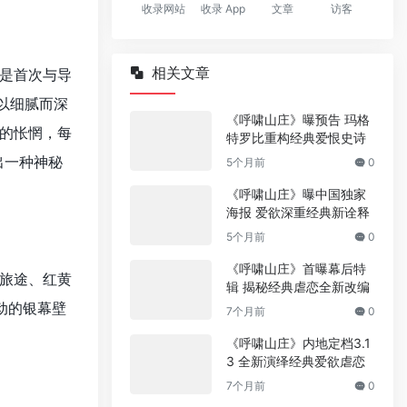
收录网站
收录 App
文章
访客
相关文章
是首次与导
以细腻而深
《呼啸山庄》曝预告 玛格
的怅惘，每
特罗比重构经典爱恨史诗
出一种神秘
5个月前
0
《呼啸山庄》曝中国独家
海报 爱欲深重经典新诠释
5个月前
0
《呼啸山庄》首曝幕后特
旅途、红黄
辑 揭秘经典虐恋全新改编
动的银幕壁
7个月前
0
《呼啸山庄》内地定档3.1
3 全新演绎经典爱欲虐恋
7个月前
0