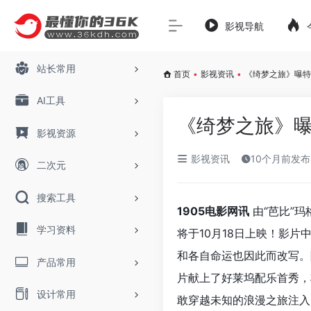
影视导航
站长常用
首页
•
影视资讯
•
《绮梦之旅》曝特
AI工具
《绮梦之旅》曝
影视资源
影视资讯
10个月前发布
二次元
搜索工具
1905电影网讯
由“芭比”玛
学习资料
将于10月18日上映！影
和各自命运也因此而改写。
产品常用
片献上了好莱坞配乐首秀，
设计常用
敢穿越未知的浪漫之旅注入