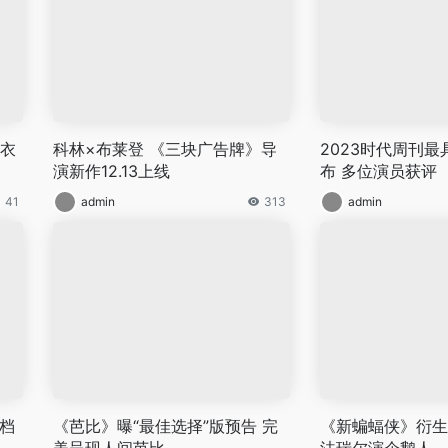
比衣
科林×布莱登 《三块广告牌》导
2023时代周刊
演新作12.13上线
布 多位演员获评
41
admin
313
admin
档
《芭比》曝“最佳选择”版预告 完
《新蝙蝠侠》衍生
美呈现人间芭比
法瑞尔演企鹅人