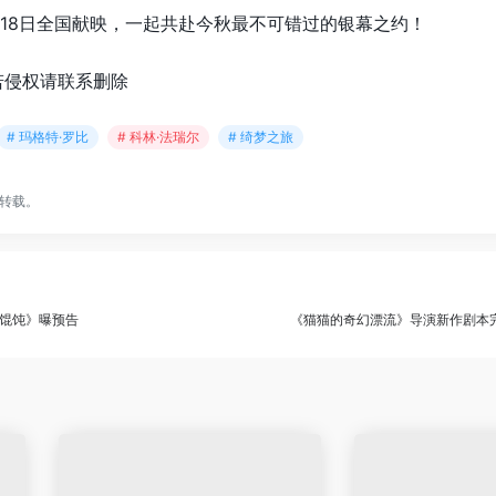
月18日全国献映，一起共赴今秋最不可错过的银幕之约！
若侵权请联系删除
# 玛格特·罗比
# 科林·法瑞尔
# 绮梦之旅
转载。
馄饨》曝预告
《猫猫的奇幻漂流》导演新作剧本完