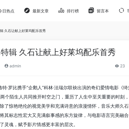
今日热点
最新文章
排行榜
留言本
辑 久石让献上好莱坞配乐首秀
特辑 久石让献上好莱坞配乐首秀
admin
23
格特·罗比携手“企鹅人”科林·法瑞尔联袂出演的奇幻爱情电影《
绮
片中两个陌生人共同推开时空之门，重历了人生中至关重要的时刻
除了惊艳绝伦的视觉美学和充满诗意的浪漫情怀，音乐大师
久石
将其标志性宏大又充满叙事感的东方旋律，与电影语言完美融合
了灵魂，赋予影片情感更丰富的层次。