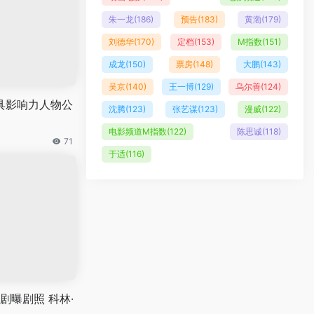
朱一龙
(186)
预告
(183)
黄渤
(179)
刘德华
(170)
定档
(153)
M指数
(151)
成龙
(150)
票房
(148)
大鹏
(143)
吴京
(140)
王一博
(129)
乌尔善
(124)
最具影响力人物公
沈腾
(123)
张艺谋
(123)
漫威
(122)
电影频道M指数
(122)
陈思诚
(118)
71
于适
(116)
剧曝剧照 科林·