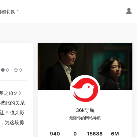
导航切换
0
0
梦之旅
》
，彼此的关系
36k导航
让
也为影
最懂你的网站导航
，为这段勇
940
0
15688
6M