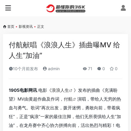
首页
•
影视资讯
•
正文
付航献唱《浪浪人生》插曲曝MV 给
人生“加油”
10个月前发布
admin
71
0
0
1905电影网讯
电影《
浪浪人生
》发布的插曲《充满盼
望》MV由黄超作曲及作词，
付航
演唱，带给人无穷的热
血与勇气。歌词“再次出发，拨开迷惘，勇敢向前，带着疯
狂”，正是“疯浪”一家的最佳注脚，他们无所畏惧给人生“加
油”，在龙舟赛中齐心协力拼搏向前，活出热烈与精彩！电