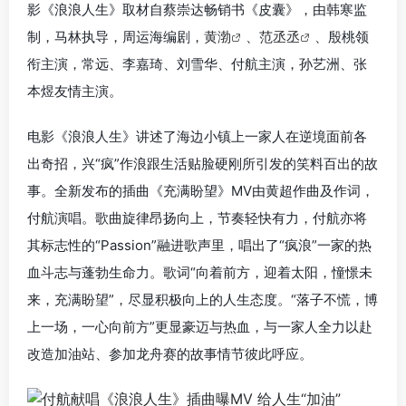
影《浪浪人生》取材自蔡崇达畅销书《皮囊》，由韩寒监
制，马林执导，周运海编剧，
黄渤
、
范丞丞
、殷桃领
衔主演，常远、李嘉琦、刘雪华、付航主演，孙艺洲、张
本煜友情主演。
电影《浪浪人生》讲述了海边小镇上一家人在逆境面前各
出奇招，兴“疯”作浪跟生活贴脸硬刚所引发的笑料百出的故
事。全新发布的插曲《充满盼望》MV由黄超作曲及作词，
付航演唱。歌曲旋律昂扬向上，节奏轻快有力，付航亦将
其标志性的“Passion”融进歌声里，唱出了“疯浪”一家的热
血斗志与蓬勃生命力。歌词“向着前方，迎着太阳，憧憬未
来，充满盼望”，尽显积极向上的人生态度。“落子不慌，博
上一场，一心向前方”更显豪迈与热血，与一家人全力以赴
改造加油站、参加龙舟赛的故事情节彼此呼应。