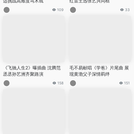
适挑战高难度马术戏
红雷王迅张艺兴同框
109
33
《飞驰人生2》曝插曲 沈腾范
毛不易献唱《学爸》片尾曲 展
丞丞孙艺洲齐聚路演
现黄渤父子深情羁绊
158
151