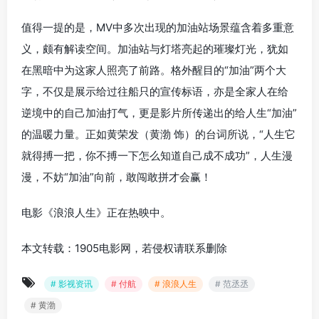
值得一提的是，MV中多次出现的加油站场景蕴含着多重意
义，颇有解读空间。加油站与灯塔亮起的璀璨灯光，犹如
在黑暗中为这家人照亮了前路。格外醒目的“加油”两个大
字，不仅是展示给过往船只的宣传标语，亦是全家人在给
逆境中的自己加油打气，更是影片所传递出的给人生“加油”
的温暖力量。正如黄荣发（黄渤 饰）的台词所说，“人生它
就得搏一把，你不搏一下怎么知道自己成不成功”，人生漫
漫，不妨“加油”向前，敢闯敢拼才会赢！
电影《浪浪人生》正在热映中。
本文转载：1905电影网，若侵权请联系删除
# 影视资讯
# 付航
# 浪浪人生
# 范丞丞
# 黄渤