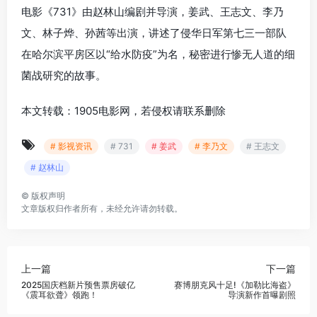
电影《731》由赵林山编剧并导演，姜武、王志文、李乃
文、林子烨、孙茜等出演，讲述了侵华日军第七三一部队
在哈尔滨平房区以“给水防疫”为名，秘密进行惨无人道的细
菌战研究的故事。
本文转载：1905电影网，若侵权请联系删除
# 影视资讯
# 731
# 姜武
# 李乃文
# 王志文
# 赵林山
©
版权声明
文章版权归作者所有，未经允许请勿转载。
上一篇
下一篇
2025国庆档新片预售票房破亿
赛博朋克风十足!《加勒比海盗》
《震耳欲聋》领跑！
导演新作首曝剧照