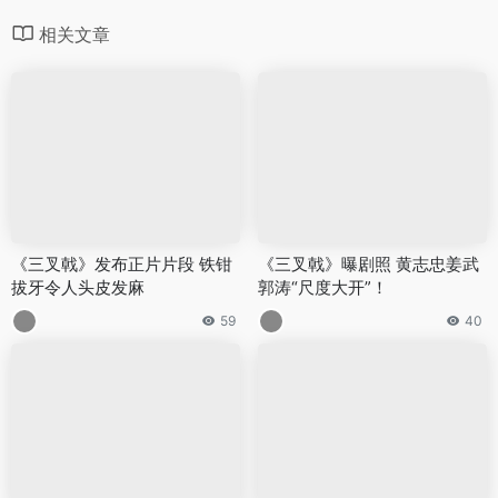
相关文章
《三叉戟》发布正片片段 铁钳
《三叉戟》曝剧照 黄志忠姜武
拔牙令人头皮发麻
郭涛“尺度大开”！
59
40