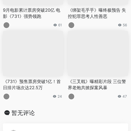
9月电影累计票房突破20亿 电
《绑架毛乎乎》曝终极预告 失
影《731》强势领跑
控犯罪思考人性善恶
61
56
《731》预售票房突破1亿！首
《三叉戟》曝精彩片段 三位警
日排片场次达22.5万
界老炮共掀探案风暴
24
47
暂无评论