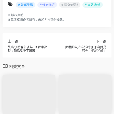
# 娱乐资讯
# 怪奇物语
# 怪奇物语5
# 肖恩·利维
©
版权声明
文章版权归作者所有，未经允许请勿转载。
上一篇
下一篇
艾玛·沃特森首谈与J·K·罗琳决
罗琳回应艾玛·沃特森 形容她是
裂：我愿意坐下谈谈
鳄鱼并拒绝和解！
相关文章