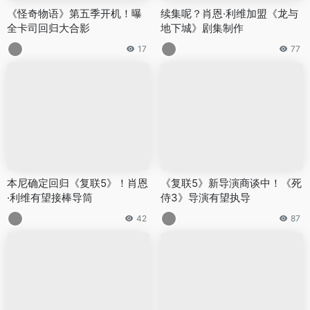
《怪奇物语》第五季开机！曝
续集呢？肖恩·利维加盟《龙与
全卡司回归大合影
地下城》剧集制作
17
77
本尼确定回归《复联5》！肖恩
《复联5》新导演商谈中！《死
·利维有望接棒导筒
侍3》导演有望执导
42
87