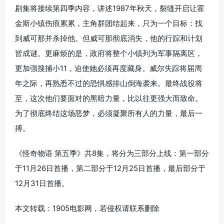
剧集将接续第四季内容，讲述1987年秋天，裂缝开启让霍
金斯小镇伤痕累累，主角群团结起来，只为一个目标：找
到威可那并杀掉他。但威可那彻底消失，他的行踪和计划
皆成谜。更麻烦的是，政府将整个小镇列为军事隔离区，
更加强搜捕小11，迫使她必须再度藏身。威尔失踪将届周
年之际，再熟悉不过的恐惧感排山倒海袭来。最终战役将
至，这次他们要面对的黑暗力量，比以往更强大而致命。
为了彻底终结这场恶梦，必须凝聚所有人的力量，最后一
搏。
《怪奇物语 第五季》共8集，将分为三部分上线：第一部分
于11月26日首播，第二部分于12月25日首播，最后部分于
12月31日首播。
本文转载：1905电影网，若侵权请联系删除