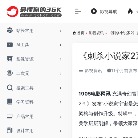
影视导航
站长常用
首页
•
影视资讯
•
《刺杀小说家2》
AI工具
《刺杀小说家2
影视资源
影视资讯
11个月前发布
二次元
搜索工具
1905电影网讯
充满奇幻冒
学习资料
2
》发布“小说家宇宙是
架构与创作升级。特辑中，
产品常用
美学层层剖解，带领大家深
设计常用