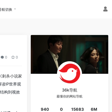
导航切换
0
0
《
刺杀小说家
读IP世界观
36k导航
结构到视效
最懂你的网站导航
940
0
15683
6M