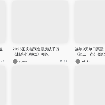
组
2025国庆档预售票房破千万
连续9天单日票冠
《刺杀小说家2》领跑!
《第二十条》创纪
42
admin
39
admin