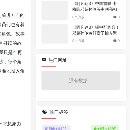
《阿凡达3》中国首映 卡
梅隆邓超孙俪等主创亮相
到前进方向的
8个月前
0
演员们也有着
《阿凡达3》曝中配阵容！
邓超孙俪黄轩章子怡齐聚
的角色。故事
8个月前
0
且好读的故
我只是个再
热门网址
妙，每个角
精准地投入角
没有数据！
热门标签
部将想象力
动画电影
(428)
电影频道
(226)