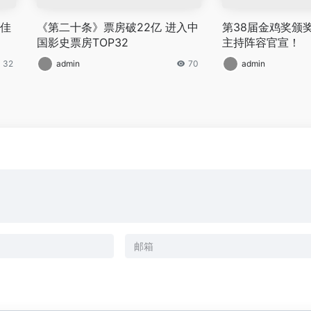
雷佳
《第二十条》票房破22亿 进入中
第38届金鸡奖颁
国影史票房TOP32
主持阵容官宣！
32
admin
70
admin