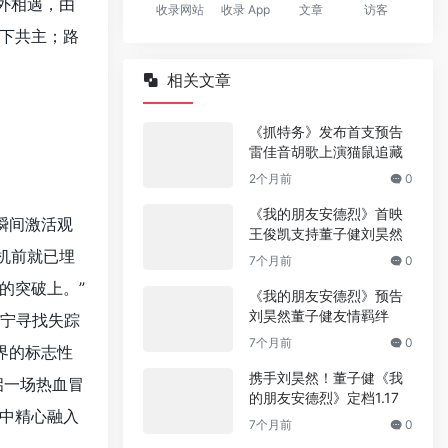
外相遇，由
收录网站
收录 App
文章
访客
下共主；路
相关文章
《抓特务》发布首支预告
雷佳音胡歌上演猫鼠追藏
2个月前
0
《我的朋友安德烈》首映
瞬间激活观
王俊凯支持董子健刘昊然
机前就已埋
7个月前
0
的突破上。”
《我的朋友安德烈》预告
刘昊然董子健友情羁绊
关宁寻找失踪
7个月前
0
界的标志性
携手刘昊然！董子健《我
启一场热血冒
的朋友安德烈》定档1.17
中精心融入
7个月前
0