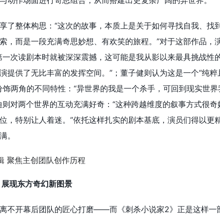
与动作场面进行奇思组合，从而搭建出更复杂广阔的异世界。
享了整体构思：“这次的故事，本质上是关于如何寻找自我、找
索，而是一段充满奇思妙想、有欢笑的旅程。”对于这部作品，
第一次读剧本时就被深深震撼，这可能是我从影以来最具挑战性
演提供了无比丰富的发挥空间。”；董子健则认为这是一个“纯粹
分饰两角的不同特性：“异世界的我是一个杀手，可回到现实世界
迪则对两个世界的互动充满好奇：“这种跨越维度的叙事方式很奇
位，特别让人着迷。”依托这样扎实的剧本基底，演员们得以更
满。
 展现东方奇幻新图景
离不开幕后团队的匠心打磨——而《刺杀小说家2》正是这样一