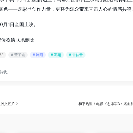
的底色——既彰显创作力量，更将为观众带来直击人心的情感共鸣
0月1日全国上映。
若侵权请联系删除
家2
# 董子健
# 路阳
# 邓超
# 雷佳音
转载。
欧洲文艺片？
和平热望！电影《志愿军3：浴血