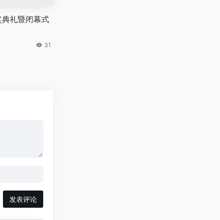
奖典礼暨闭幕式
31
发表评论