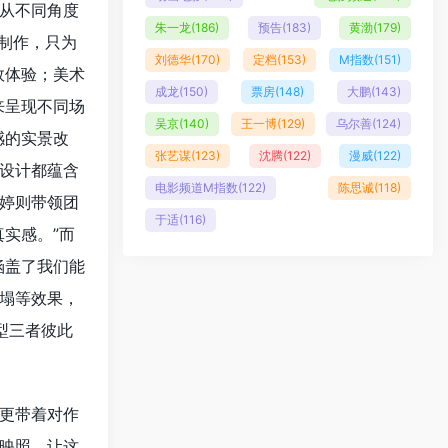
从不同角度
朱一龙
(186)
预告
(183)
黄渤
(179)
的制作，只为
刘德华
(170)
定档
(153)
M指数
(151)
效体验；美术
成龙
(150)
票房
(148)
大鹏
(143)
来呈现不同场
吴京
(140)
王一博
(129)
乌尔善
(124)
感的实景改
张艺谋
(123)
沈腾
(122)
漫威
(122)
设计都蕴含
电影频道M指数
(122)
陈思诚
(118)
婷则带领团
于适
(116)
实感。”而
涵盖了我们能
塌等效果，
型三者彼此
更带着对作
映照，让这