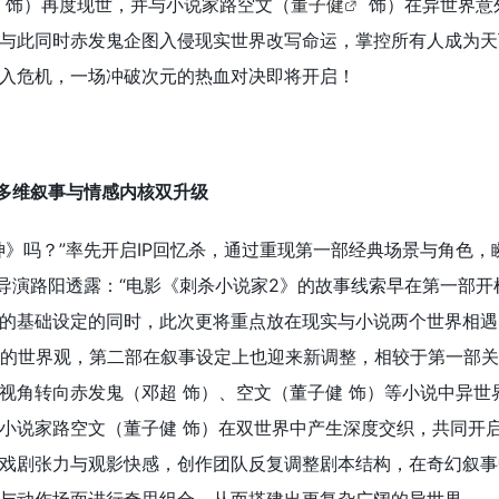
饰）再度现世，并与小说家路空文（
董子健
饰）在异世界意
与此同时赤发鬼企图入侵现实世界改写命运，掌控所有人成为天
入危机，一场冲破次元的热血对决即将开启！
：多维叙事与情感内核双升级
神》吗？”率先开启IP回忆杀，通过重现第一部经典场景与角色，
。导演路阳透露：“电影《刺杀小说家2》的故事线索早在第一部开
的基础设定的同时，此次更将重点放在现实与小说两个世界相遇
宙”的世界观，第二部在叙事设定上也迎来新调整，相较于第一部
视角转向赤发鬼（邓超 饰）、空文（董子健 饰）等小说中异世
小说家路空文（董子健 饰）在双世界中产生深度交织，共同开
戏剧张力与观影快感，创作团队反复调整剧本结构，在奇幻叙事