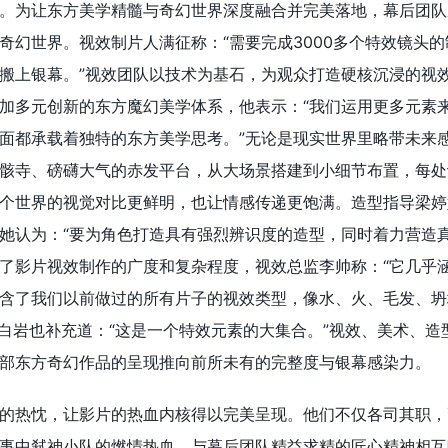
。为让东方美学精髓与奇幻世界深度融合并完美落地，幕后团队
奇幻世界。视效制片人满征称：“需要完成3000多个特效镜头
搬上银幕。”视效团队以技术为基石，为观众打造硬核沉浸的视
加多元创新的东方魔幻美学体系，他表示：“我们运用更多元素
面都承载着独特的东方美学思考。”无论是现实世界里略带未来
骸寺、磅礴大气的赤发平台，从大场景搭建到小细节布置，每处
个世界的视觉对比更鲜明，也让情感传递更饱满。造型指导梁婷
她认为：“要为角色打造具有强烈辨识度的造型，同时着力营造真
了影片视效制作的广度和复杂程度，视效总监李帅称：“它几乎
含了我们以前做过的所有片子的视效类型，像水、火、毛发、坍
监白岩也补充道：“这是一个特效元素的大集合。”视效、美术、造
部东方奇幻作品的呈现推向前所未有的完整度与银幕感染力。
的热忱，让影片的热血内核得以完美呈现。他们不仅各司其职，
事中弑神小队的燃情热血，与幕后团队精益求精的匠心精神相互