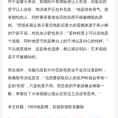
对于金啸天来说，前期的不靠谱纵使让人失望，但最后的
坚守让人动容，饰演者尹正也补充道：“他是很有骨气、很
有韧性的人，同时秉承着老祖宗的东西不能被糟践的原
则。”而很多观众表示看完电影后更大的震撼来源于凤小桐
的宁折不屈，对此余少群也表示：“某种程度上可以说他是
个戏痴，同时他坚守的是舞台上的干净以及内心的纯粹。”
不论戏里戏外，还是角色选择，都让观众明白：艺术底线
是不可被撼动的。
而在戏外，当被问及影片中悲剧色彩会不会压过喜剧时，
陈佩斯导演也直言：“当想要获取别人的笑声时就会带有一
定的‘伤害’，只是程度不同。而悲喜的平衡就像走钢索一
般，掌握住了火候就能让观众在笑过之后还有思考。”
本文转载：1905电影网，若侵权请联系删除