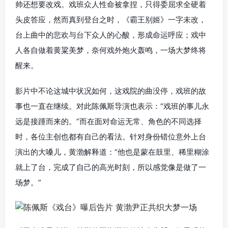
帅还想要改戏。戏班众人性命被拿捏，只得委屈求全硬着
头皮答应，然而真到登台之时，《霸王别姬》一字未改，
台上曲中的悲欢与台下众人的心酸，形成命运呼应；戏中
人各自做着黄粱美梦，奈何戏外炮火轰鸣，一场大梦终将
醒来。
影片中不论这城中状况如何，这戏院的曲没停，戏班的故
事也一直在继续。对此陈佩斯导演也表示：“戏班的事儿永
远是接踵而来的。”而在面对命运无常、角色的不同选择
时，各位主创也都有自己的看法。针对身份错位意外上台
演出的大嗓儿，黄渤解释道：“他也是蒙在鼓里、稀里糊涂
就上了台，完成了自己的高光时刻，所以感觉像是做了一
场梦。”