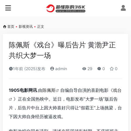
首页
•
影视资讯
•
正文
陈佩斯《戏台》曝后告片 黄渤尹正
共织大梦一场
1年前 (2025)发布
admin
29
0
0
1905电影网讯
由
陈佩斯
自编自导自演的喜剧电影《
戏台
》正在全国热映中。近日，电影发布“大梦一场”版后告
片，后告片中台上因大帅喜好只得让“假霸王”上场挑梁，台
下因大帅自身经历被逼改戏。