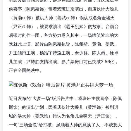
电影改编自同名话剧，讲述在民国战乱时期，五庆班班主
侯喜亭（陈佩斯饰）带着戏班进京演出，而店伙计大嗓儿
（
黄渤
饰）被洪大帅（
姜武
饰）误认成名角金啸天
（
尹正
饰），被要求演出《霸王别姬》的故事。台前台
后顿时乱作一团，各方势力卷入其中，一场啼笑皆非的大
戏就此上演。影片由陈佩斯执导，陈佩斯、黄渤、姜武、
尹正领衔主演，杨皓宇特邀主演，余少群、陈大愚、徐卓
儿主演，尹铸胜友情出演。影片票房目前已突破2.56亿，
正在全国热映中。
近日发布的“大梦一场”版后告片中，戏班班主侯喜亭（陈佩
斯饰）的演出计划，因着店伙计大嗓儿（黄渤饰）被刚进
城的洪大帅（姜武饰）错认为名角儿金啸天（尹正饰），
一句“三场全包”给打破。虽顺着大帅的意换了人，不成想大