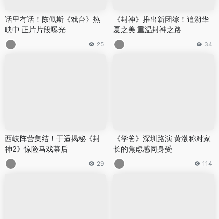
话里有话！陈佩斯《戏台》热
《封神》推出新团综！追溯华
映中 正片片段曝光
夏之美 重温封神之路
25
34
西岐阵营集结！于适揭秘《封
《学爸》深圳路演 黄渤称对家
神2》惊险马戏幕后
长的焦虑感同身受
29
114