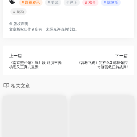
# 影视资讯
# 姜武
# 尹正
# 戏台
# 陈佩斯
# 黄渤
©
版权声明
文章版权归作者所有，未经允许请勿转载。
上一篇
下一篇
《南京照相馆》曝片段 路演王骁
《营救飞虎》定档9.3 韩庚领衔
杨恩又王真儿重聚
奇迹营救扭转战局!
相关文章