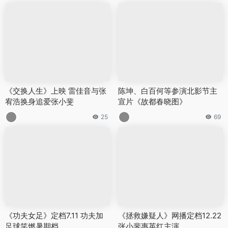
《交换人生》上映 雷佳音与张
陈坤、白百何等参演北影节主
宥浩换身追爱张小斐
宣片《故都春晓图》
25
69
《功夫女足》定档7.11 功夫加
《拯救嫌疑人》网播定档12.22
足球笑燃暑期档
张小斐惠英红主演