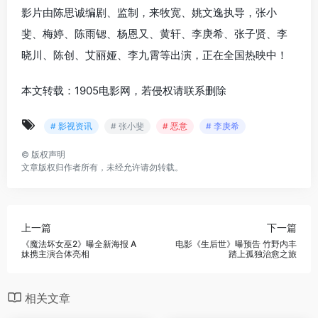
影片由陈思诚编剧、监制，来牧宽、姚文逸执导，张小
斐、梅婷、陈雨锶、杨恩又、黄轩、李庚希、张子贤、李
晓川、陈创、艾丽娅、李九霄等出演，正在全国热映中！
本文转载：1905电影网，若侵权请联系删除
# 影视资讯
# 张小斐
# 恶意
# 李庚希
©
版权声明
文章版权归作者所有，未经允许请勿转载。
上一篇
下一篇
《魔法坏女巫2》曝全新海报 A
电影《生后世》曝预告 竹野内丰
妹携主演合体亮相
踏上孤独治愈之旅
相关文章