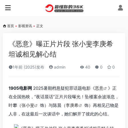
首页
•
影视资讯
•
正文
《恶意》曝正片片段 张小斐李庚希
坦诚相见解心结
1年前 (2025)发布
admin
40
0
0
1905电影网
2025暑期档悬疑犯罪话题电影《
恶意
》正
在全国热映，“夜话晨话”正片片段曝光！坠楼案余波渐息，
叶攀（
张小斐
饰）与陈晨（
李庚希
饰）再相见已物是
人非，在这最后一次谈话中，她们解开了彼此的心结。