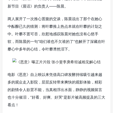
新节目《晨话》的负责人——陈晨。
两人展开了一次推心置腹的交谈，陈晨说出了那个在她心
中酝酿已久的猜测：将叶攀推上热点本就在叶攀的计划之
中。叶攀不置可否，欣慰地感叹陈晨对她也没有心慈手
软，而陈晨的一句“咱们谁也不欠谁的了”也解开了深藏在叶
攀心中多年的心结，令叶攀潸然泪下。
电影《恶意》自上映以来凭借高口碑发酵持续吸引越来越
多的观众走入影院，层层反转带来爽快的观影体验，精彩
的剧情令人欲罢不能，当真相浮出水面，静静的视频留言
也十分催泪，“好看、好爽、好哭”是影片被高频提及的三大
看点！