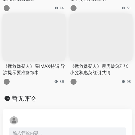
14
51
《拯救嫌疑人》曝IMAX特辑 导
《拯救嫌疑人》票房破5亿 张
演提示要准备纸巾
小斐和惠英红引共情
36
98
暂无评论