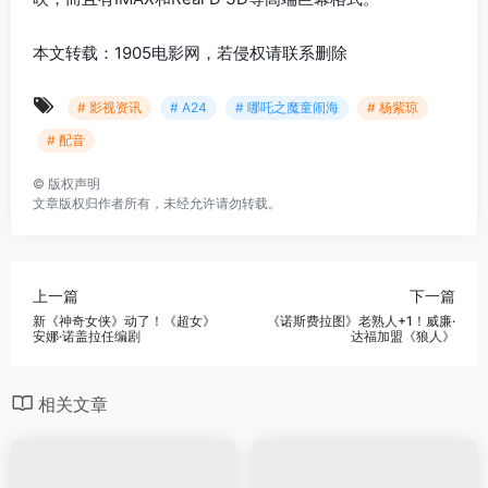
本文转载：1905电影网，若侵权请联系删除
# 影视资讯
# A24
# 哪吒之魔童闹海
# 杨紫琼
# 配音
©
版权声明
文章版权归作者所有，未经允许请勿转载。
上一篇
下一篇
新《神奇女侠》动了！《超女》
《诺斯费拉图》老熟人+1！威廉·
安娜·诺盖拉任编剧
达福加盟《狼人》
相关文章