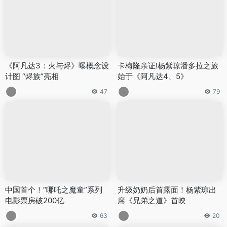
《阿凡达3：火与烬》曝概念设
卡梅隆亲证!杨紫琼潘多拉之旅
计图 “烬族”亮相
始于《阿凡达4、5》
47
79
中国首个！“哪吒之魔童”系列
升级奶奶后首露面！杨紫琼出
电影票房破200亿
席《兄弟之道》首映
63
20