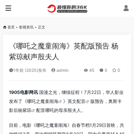
首页
•
影视资讯
•
正文
《哪吒之魔童闹海》英配版预告 杨
紫琼献声殷夫人
1年前 (2025)发布
admin
45
0
0
1905电影网讯
国漫之光，继续征程！7月22日，华人影业
发布了《
哪吒之魔童闹海
》英文
配音
版预告，奥斯卡
影后
杨紫琼
配音哪吒的母亲殷夫人。
目前，电影《哪吒之魔童闹海》自春节档1月29日首映，共