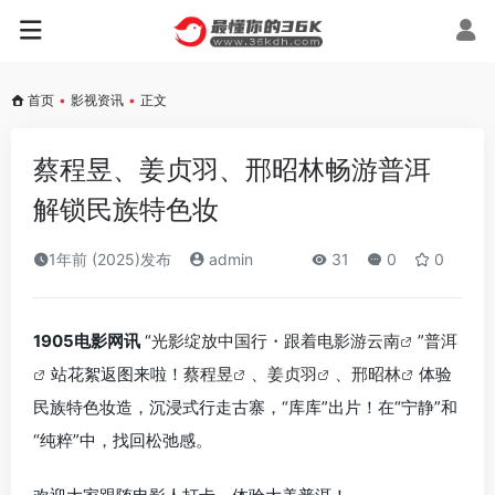
首页
•
影视资讯
•
正文
蔡程昱、姜贞羽、邢昭林畅游普洱
解锁民族特色妆
1年前 (2025)发布
admin
31
0
0
1905电影网讯
“
光影绽放中国行・跟着电影游云南
”
普洱
站花絮返图来啦！
蔡程昱
、
姜贞羽
、
邢昭林
体验
民族特色妆造，沉浸式行走古寨，“库库”出片！在“宁静”和
“纯粹”中，找回松弛感。