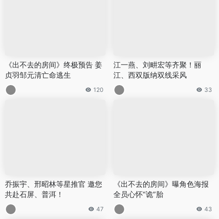
《出不去的房间》终极预告 姜
江一燕、刘畊宏等齐聚！丽
贞羽邹元清亡命逃生
江、西双版纳双线采风
120
33
乔振宇、邢昭林等星推官 邀您
《出不去的房间》曝角色海报
共赴石屏、普洱！
全员心怀“诡”胎
47
43