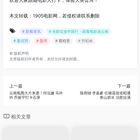
欢迎大家跟随电影人打卡，体验大美普洱！
本文转载：1905电影网，若侵权请联系删除
# 影视资讯
# 光影绽放中国行・跟着电影游云南
# 姜贞羽
# 普洱
# 蔡程昱
# 邢昭林
©
版权声明
文章版权归作者所有，未经允许请勿转载。
上一篇
下一篇
云南氛围大片来袭！何泓姗 马吟
陈雨锶 李嘉豪 任璐遥游览昭通
吟 乔振宇打卡石屏
青山碧水 治愈拉满
相关文章