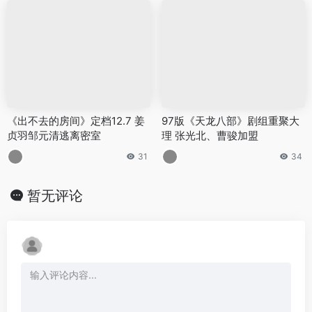
《出不去的房间》定档12.7 姜
97版《天龙八部》剧组重聚大
贞羽邹元清逃离密室
理 张光北、曹骏加盟
31
34
暂无评论