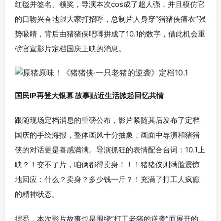
红毯并签名、领奖，导演本次cos成了超人强，并且模仿它
的口吻兴奋地跟大家打招呼，总制片人身穿“猪猪侠痛衣”强
势吸睛，背后由猪猪侠吧唧拼成了10.1的数字，借此机会重
磅官宣影片定档国庆上映的消息。
国民IP再登大银幕 故事贴近生活掀起回忆共情
跟随现场定档消息的重磅公布，影片紧随其后发布了定档
国庆的手绘海报，整体画风十分抽象，画面中导演和猪猪
侠的对话更是喜感满满。导演抓狂的表情配合台词：10.1上
映？！交不了片，咱俩都得卖身！！！猪猪侠则满脸震惊
地回应：什么？卖身？多少钱一斤？！充满了打工人疯癫
的精神状态。
据悉，本次影片故事也是围绕“打工老猪的逆袭”而展开的，