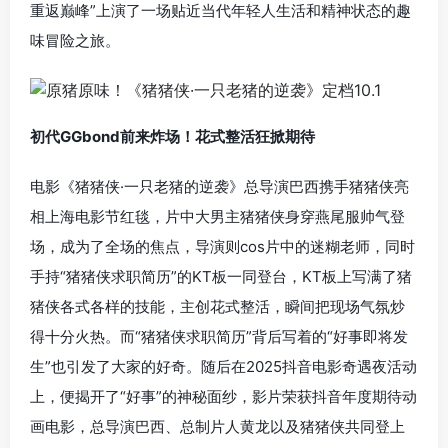
重返巅峰”上演了一场贴近当代年轻人生活和精神状态的趣
味冒险之旅。
初代GGbond前来炸场！花式整活狂掀期待
电影《猪猪侠·一只老猪的逆袭》总导演巴西携手猪猪侠亮
相上海电影节红毯，片中大男主猪猪侠身穿燕尾服帅气登
场，成为了全场的焦点，导演则cos片中的迷糊老师，同时
手持“猪猪侠求职简历”的KT板一同登台，KT板上写满了猪
猪侠各式各样的技能，主创花式整活，瞬间把现场气氛炒
得十分火热。而“猪猪侠求职简历”背后写着的“好事即将发
生”也引发了大家的好奇。随后在2025抖音电影奇遇夜活动
上，便揭开了“好事”的神秘面纱，影片荣获抖音年度期待动
画电影，总导演巴西、总制片人黄龙以及猪猪侠共同登上