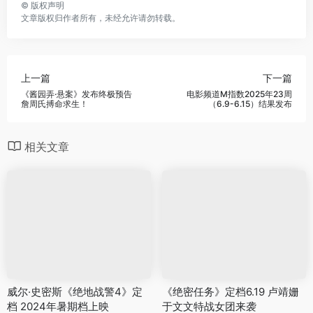
©
版权声明
文章版权归作者所有，未经允许请勿转载。
上一篇
下一篇
《酱园弄·悬案》发布终极预告
电影频道M指数2025年23周
詹周氏搏命求生！
（6.9-6.15）结果发布
相关文章
威尔·史密斯《绝地战警4》定
《绝密任务》定档6.19 卢靖姗
档 2024年暑期档上映
于文文特战女团来袭