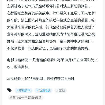
主要讲述了过气演员猪猪爆怀揣着对演艺梦想的执着，一
心想要咸鱼翻身的搞笑故事。片中融入了底层打工人追梦
的辛酸、演艺圈八卦热点等接近年轻观众生活的话题，给
大家带来更深的代入感。初代猪猪侠陪伴着无数人度过了
童年美好的时光，近期通过抽象风表情包再度走进大众视
野后，让大家对顶流猪更加热情，童年男神本次的回归，
不仅承载着一代人的记忆，也唤醒了大家的情感共鸣。
电影《猪猪侠·一只老猪的逆袭》将于10月1日在全国影院上
映，敬请期待。
本文转载：1905电影网，若侵权请联系删除
# 影视资讯
# 动画电影
# 定档
# 猪猪侠·一只老猪的逆袭