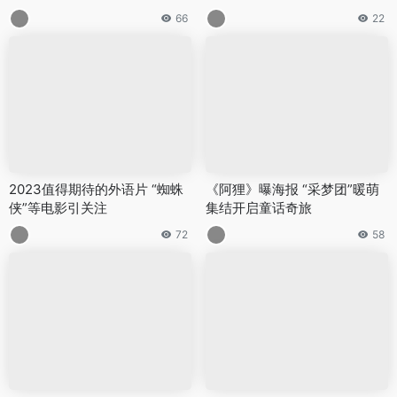
66
22
2023值得期待的外语片 “蜘蛛
《阿狸》曝海报 “采梦团”暖萌
侠”等电影引关注
集结开启童话奇旅
72
58