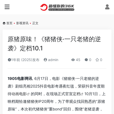
首页
•
影视资讯
•
正文
原猪原味！《猪猪侠·一只老猪的逆
袭》定档10.1
1年前 (2025)发布
admin
45
0
0
1905电影网讯
6月17日，电影《猪猪侠·一只老猪的逆
袭》剧组亮相2025抖音电影奇遇夜红毯，荣获抖音年度期
待
动画电影
的同时，在现场正式官宣
定档
10月1日，上
映档期恰逢猪猪侠IP20周年，为了带观众找回熟悉的“原猪
原味”，本次初代猪猪侠“重bond”回归，围绕“老猪逆袭，