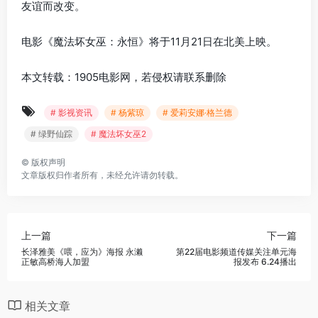
友谊而改变。
电影《魔法坏女巫：永恒》将于11月21日在北美上映。
本文转载：1905电影网，若侵权请联系删除
# 影视资讯
# 杨紫琼
# 爱莉安娜·格兰德
# 绿野仙踪
# 魔法坏女巫2
©
版权声明
文章版权归作者所有，未经允许请勿转载。
上一篇
下一篇
长泽雅美《喂，应为》海报 永濑
第22届电影频道传媒关注单元海
正敏高桥海人加盟
报发布 6.24播出
相关文章