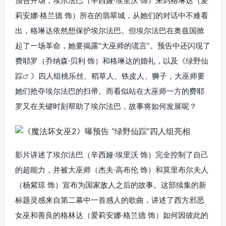
预告开场，埃尔法巴（辛西娅·埃里沃 饰）来到格琳达（爱
莉安娜·格兰德 饰）所在的翡翠城，从她们的对话中不难看
出，格琳达依然想保护埃尔法巴。但埃尔法巴在奥兹国掀
起了一场革命，她要揭露“大巫师的谎言”。预告中还闪现了
费耶罗（乔纳森·贝利 饰）和格琳达的婚礼，以及《
绿野仙
踪
》四人组桃乐丝、稻草人、铁皮人、狮子，大巫师要
她们抢夺埃尔法巴的扫帚。而看似站在大巫师一方的
费耶
罗又在关键时刻帮助了埃尔法巴，
故事将如何发展呢？
影片讲述了埃尔法巴（辛西娅·埃里沃 饰）完全控制了自己
的超能力，并被大巫师（杰夫·高布伦 饰）和莫里布尔夫人
（杨紫琼 饰）宣布为国家敌人之后的故事。这部续集的新
标题灵感来自第二幕中一首感人的歌曲，讲述了西方邪恶
女巫和善良的格林达（爱莉安娜·格兰德 饰）如何因彼此的