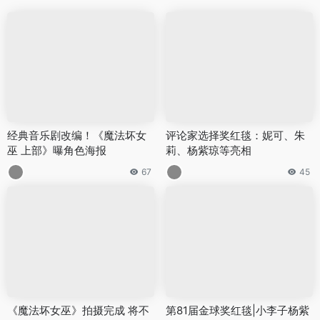
经典音乐剧改编！《魔法坏女
评论家选择奖红毯：妮可、朱
巫 上部》曝角色海报
莉、杨紫琼等亮相
67
45
《魔法坏女巫》拍摄完成 将不
第81届金球奖红毯|小李子杨紫