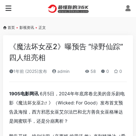
首页
•
影视资讯
•
正文
《魔法坏女巫2》曝预告 “绿野仙踪”
四人组亮相
1年前 (2025)发布
admin
58
0
0
1905电影网讯
6月5日，2024年年底席卷北美的音乐剧电
影《
魔法坏女巫2
》（Wicked: For Good）发布首支预
告及海报，西方邪恶女巫艾尔法巴和北方善良女巫格琳达
是闺蜜联手，还是分崩离析？