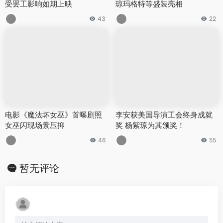
受罢工影响如期上映
琼玛格特等盛装亮相
43
22
电影《魔法坏女巫》首曝剧照
李安获美国导演工会终身成就
女巫闪现场景压抑
奖 杨紫琼为其颁奖！
46
55
暂无评论