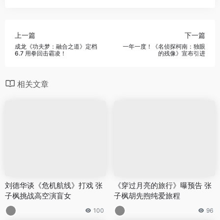
上一篇
下一篇
成龙《功夫梦：融合之道》定档
一年一度！《名侦探柯南：独眼
6.7 用拳回击霸凌！
的残像》宣布引进
相关文章
刘德华谈《危机航线》打戏 张
《穿过月亮的旅行》曝预告 张
子枫挑战高空演盲女
子枫胡先煦纯爱旅程
100
96