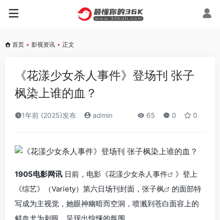
首页
•
影视资讯
•
正文
《花漾少女杀人事件》登场刊 张子
枫染上谁的血？
1年前 (2025)发布
admin
65
0
0
1905电影网讯
日前，电影《
花漾少女杀人事件
》登上
《综艺》（Variety）第六日场刊封面，
张子枫
的面部特
写成为主视觉，她眼神幽暗而空洞，喷溅到苍白面容上的
鲜血尤为刺眼，呈现出惊悚的氛围。