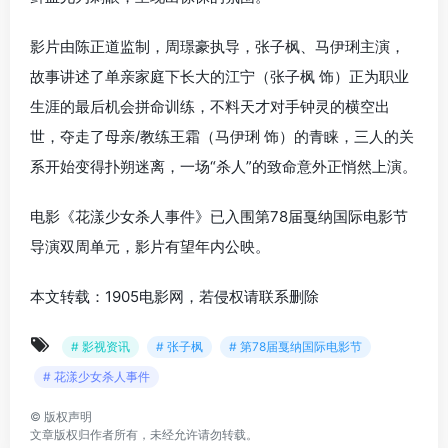
影片由陈正道监制，周璟豪执导，张子枫、马伊琍主演，
故事讲述了单亲家庭下长大的江宁（张子枫 饰）正为职业
生涯的最后机会拼命训练，不料天才对手钟灵的横空出
世，夺走了母亲/教练王霜（马伊琍 饰）的青睐，三人的关
系开始变得扑朔迷离，一场“杀人”的致命意外正悄然上演。
电影《花漾少女杀人事件》已入围第78届戛纳国际电影节
导演双周单元，影片有望年内公映。
本文转载：1905电影网，若侵权请联系删除
# 影视资讯
# 张子枫
# 第78届戛纳国际电影节
# 花漾少女杀人事件
©
版权声明
文章版权归作者所有，未经允许请勿转载。