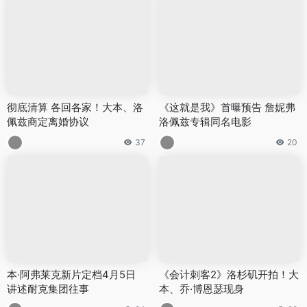
彻底清算 各回各家！大本、洛
《这就是我》首曝预告 詹妮弗
佩兹商定离婚协议
洛佩兹专辑同名电影
37
20
本·阿弗莱克新片定档4月5日
《会计刺客2》洛杉矶开拍！大
讲述耐克集团往事
本、乔·博恩瑟现身