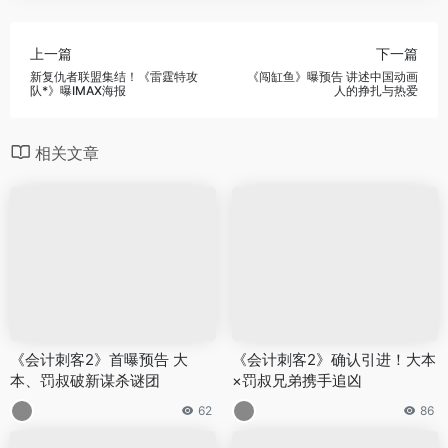
上一篇
下一篇
新复仇者联盟集结！《雷霆特攻
《闯缸鱼》曝预告 讲述中国动画
队*》曝IMAX海报
人的挣扎与热爱
相关文章
《会计刺客2》首曝预告 大
《会计刺客2》确认引进！大本
本、罚叔破新谋杀谜团
×罚叔兄弟携手追凶
62
86