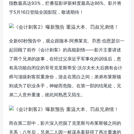
指数最高达93%，烂番茄影评新鲜度最高达86%。影片将
于5月16日登陆全国影院，敬请期待！
全新60秒预告中，观众跟随本·阿弗莱克、乔恩·伯恩瑟尔一
起回顾了前作《会计刺客》的高能剧情——影片主要讲述
了两个兄弟的故事，在经过父亲近乎军事化的训练后，患
有高功能自闭症的哥哥克里斯蒂安·沃尔夫长大后拥有会计
师与顶级刺客双重身份，游走在黑白之间；弟弟布莱斯顿
则成为了职业杀手，神秘而危险。在第一部的结尾处，兄
弟二人意外重逢，彼此间熟悉又陌生。
而在第二部中，影片深入挖掘了克里斯与布莱斯顿之间的
关系：八年后，兄弟二人因一桩谋杀案获得了再次重逢的