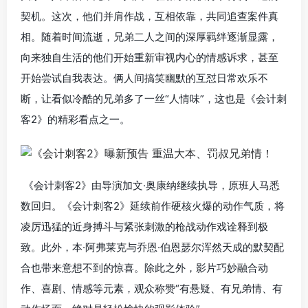
契机。这次，他们并肩作战，互相依靠，共同追查案件真
相。随着时间流逝，兄弟二人之间的深厚羁绊逐渐显露，
向来独自生活的他们开始重新审视内心的情感诉求，甚至
开始尝试自我表达。俩人间搞笑幽默的互怼日常欢乐不
断，让看似冷酷的兄弟多了一丝“人情味”，这也是《会计刺
客2》的精彩看点之一。
《会计刺客2》由导演加文·奥康纳继续执导，原班人马悉
数回归。《会计刺客2》延续前作硬核火爆的动作气质，将
凌厉迅猛的近身搏斗与紧张刺激的枪战动作戏诠释到极
致。此外，本·阿弗莱克与乔恩·伯恩瑟尔浑然天成的默契配
合也带来意想不到的惊喜。除此之外，影片巧妙融合动
作、喜剧、情感等元素，观众称赞“有悬疑、有兄弟情、有