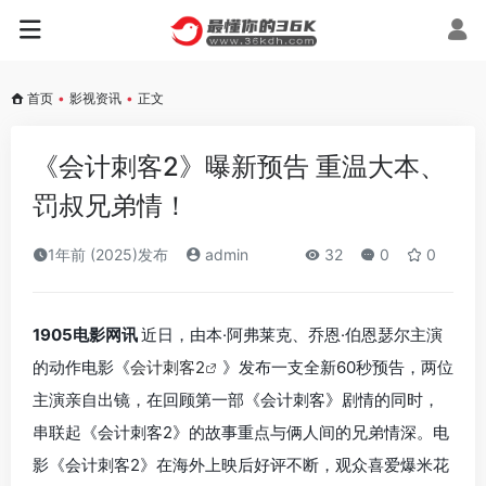
首页
•
影视资讯
•
正文
《会计刺客2》曝新预告 重温大本、
罚叔兄弟情！
1年前 (2025)发布
admin
32
0
0
1905电影网讯
近日，由本·阿弗莱克、乔恩·伯恩瑟尔主演
的动作电影《
会计刺客2
》发布一支全新60秒预告，两位
主演亲自出镜，在回顾第一部《会计刺客》剧情的同时，
串联起《会计刺客2》的故事重点与俩人间的兄弟情深。电
影《会计刺客2》在海外上映后好评不断，观众喜爱爆米花