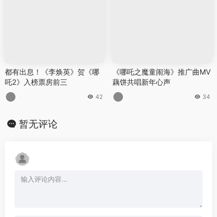
都有出息！《李焕英》贺《哪
《哪吒之魔童闹海》推广曲MV
吒2》入榜票房前三
藕饼共唱新年心声
42
34
暂无评论