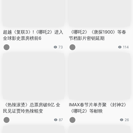
超越《复联3》!《哪吒2》进入
《哪吒2》《唐探1900》等春
全球影史票房榜前6
节档影片密钥延期
73
114
《热辣滚烫》总票房破6亿 全
IMAX春节片单齐聚 《封神2》
民见证贾玲热辣蜕变
《哪吒2》等献映
87
26