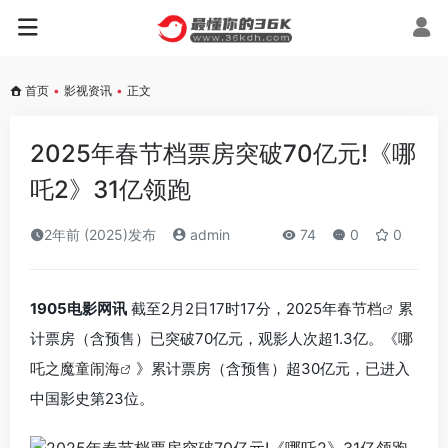
首页
•
影视资讯
•
正文
2025年春节档票房突破70亿元!《哪
吒2》31亿领跑
2年前 (2025)发布
admin
74
0
0
1905电影网讯
截至2月2日17时17分，2025年
春节档
累
计票房（含预售）已突破70亿元，观影人次超1.3亿。《
哪
吒之魔童闹海
》累计票房（含预售）超30亿元，已进入
中国影史第23位。