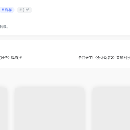
# 柳桦
# 驻站
转载。
英雄传》曝海报
杀回来了!《会计刺客2》首曝剧照