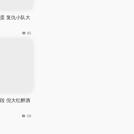
蛋 复仇小队大
85
段 倪大红醉酒
38