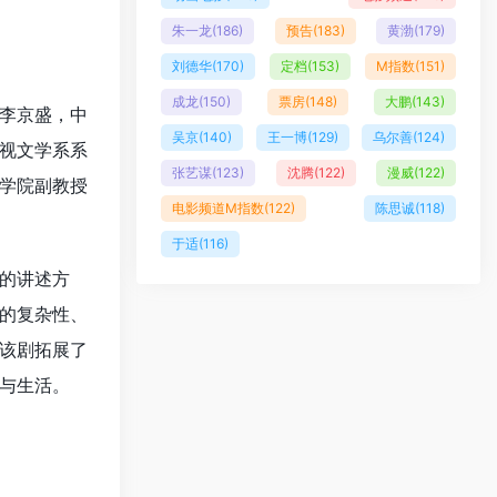
朱一龙
(186)
预告
(183)
黄渤
(179)
刘德华
(170)
定档
(153)
M指数
(151)
成龙
(150)
票房
(148)
大鹏
(143)
李京盛，中
吴京
(140)
王一博
(129)
乌尔善
(124)
视文学系系
张艺谋
(123)
沈腾
(122)
漫威
(122)
学院副教授
电影频道M指数
(122)
陈思诚
(118)
于适
(116)
的讲述方
的复杂性、
该剧拓展了
与生活。