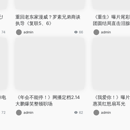
!
重回老东家漫威？罗素兄弟商谈
《重生》曝片尾彩
执导《复联5、6》
团圆结局直击泪腺
74
admin
66
admin
林电
《年会不能停！》网播定档2.14
《我爱你！》曝片
大鹏爆笑整顿职场
惠英红怒扇耳光
72
admin
62
admin