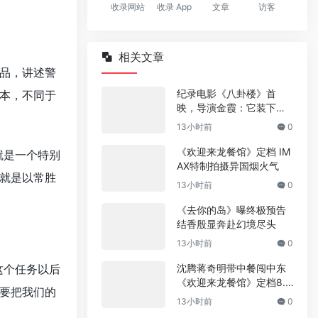
收录网站
收录 App
文章
访客
相关文章
品，讲述警
纪录电影《八卦楼》首
本，不同于
映，导演金霞：它装下了
厦门的百年风雨‌
13小时前
0
《欢迎来龙餐馆》定档 IM
就是一个特别
AX特制拍摄异国烟火气
就是以常胜
13小时前
0
《去你的岛》曝终极预告
结香殷显奔赴幻境尽头
13小时前
0
沈腾蒋奇明带中餐闯中东
这个任务以后
《欢迎来龙餐馆》定档8.1
要把我们的
1
13小时前
0