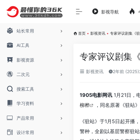
影视导航
站长常用
首页
•
影视资讯
•
专家评议剧集《驻
AI工具
专家评议剧集《
影视资源
影视资讯
2年前 (2025
二次元
搜索工具
1905电影网讯
1月21日，
学习资料
柳桦
，同名原著《驻站》
产品常用
《驻站》于1月5日起开播
警种，全剧以基层警察驻站
设计常用