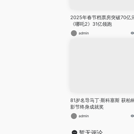
2025年春节档票房突破70亿元
《哪吒2》31亿领跑
admin
81岁名导马丁·斯科塞斯 获柏
影节终身成就奖
admin
暂无评论