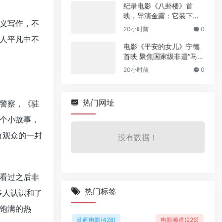
纪录电影《八卦楼》首
映，导演金露：它装下了
义写作，不
厦门的百年风雨‌
20小时前
0
人平凡中不
电影《平安的女儿》宁德
首映 聚焦国家级非遗“马仙
信俗”
20小时前
0
热门网址
警察，《驻
个小故事，
有观众的一封
没有数据！
己看过之后非
热门标签
多人认识和了
饱满的热
动画电影
(428)
电影频道
(226)