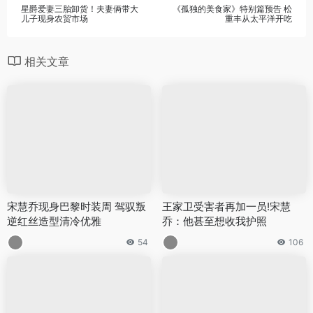
星爵爱妻三胎卸货！夫妻俩带大
《孤独的美食家》特别篇预告 松
儿子现身农贸市场
重丰从太平洋开吃
相关文章
宋慧乔现身巴黎时装周 驾驭叛
王家卫受害者再加一员!宋慧
逆红丝造型清冷优雅
乔：他甚至想收我护照
54
106