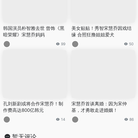
韩国演员朴智雅去世 曾饰《黑
美女贴贴！秀智宋慧乔因戏结
暗荣耀》宋慧乔妈妈
缘 合照狂撸姐姐爱犬
99
50
孔刘新剧或将合作宋慧乔！制
宋慧乔首谈离婚：因为宋仲
作费高达800亿韩元
基，才勇敢走进婚姻！
14
86
暂无评论