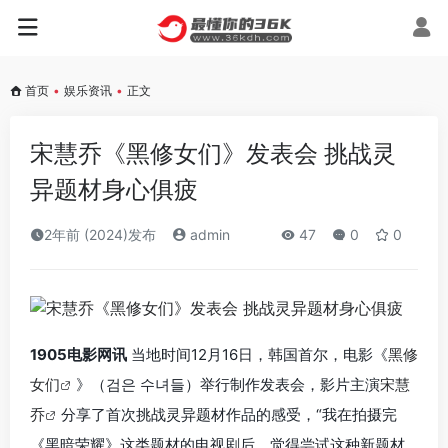
首页
•
娱乐资讯
•
正文
宋慧乔《黑修女们》发表会 挑战灵
异题材身心俱疲
2年前 (2024)发布
admin
47
0
0
1905电影网讯
当地时间12月16日，韩国首尔，电影《
黑修
女们
》（검은 수녀들）举行制作发表会，影片主演
宋慧
乔
分享了首次挑战灵异题材作品的感受，“我在拍摄完
《黑暗荣耀》这类题材的电视剧后，觉得尝试这种新题材