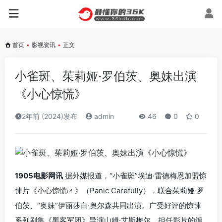
首页
•
影视资讯
•
正文
小雀斑、茱莉娅·罗伯茨、奥妹出演
《小心惊慌》
2年前 (2024)发布
admin
46
0
0
1905电影网讯
据外媒报道，“小雀斑”埃迪·雷德梅恩加盟惊
悚片《
小心惊慌
》（Panic Carefully），联合茱莉娅·罗
伯茨、“奥妹”伊丽莎白·奥尔森共同出演。广受好评的惊悚
系列剧集《黑客军团》导演山姆·艾斯梅尔，担任影片的编