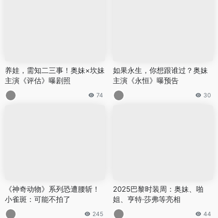
养娃，需知二三事！奥妹×坎妹
如果永生，你想跟谁过？奥妹
主演《评估》曝剧照
主演《永恒》曝预告
74
30
《神奇动物》系列恐遭腰斩！
2025巴黎时装周：奥妹、啪
小雀斑：可能不拍了
姐、亨特·莎弗等亮相
245
44