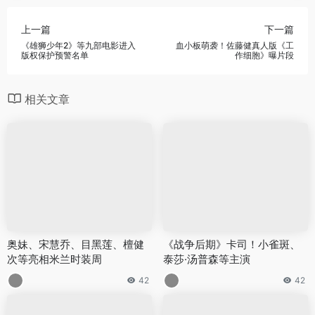
上一篇
下一篇
《雄狮少年2》等九部电影进入
血小板萌袭！佐藤健真人版《工
版权保护预警名单
作细胞》曝片段
相关文章
奥妹、宋慧乔、目黑莲、檀健
《战争后期》卡司！小雀斑、
次等亮相米兰时装周
泰莎·汤普森等主演
42
42