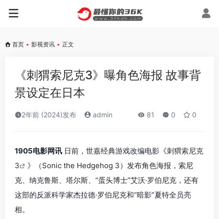
首页
•
影视资讯
•
正文
《刺猬索尼克3》曝角色海报 故事背
景设定在日本
2年前 (2024)发布
admin
81
0
0
1905电影网讯
日前，世嘉经典游戏改编电影《
刺猬索尼克
3
》（Sonic the Hedgehog 3）发布角色海报，索尼
克、纳克鲁斯、塔尔斯、“蛋头博士”艾沃·罗伯尼克，还有
这部的反派科学家杰拉德·罗伯尼克和“暗影”夏特全员亮
相。