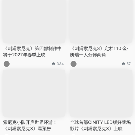
《刺猬索尼克》第四部制作中
《刺猬索尼克3》定档1.10 金·
将于2027年春季上映
凯瑞一人分饰两角
334
57
索尼克小队开启世界环游！
全球首部CINITY LED版好莱坞
《刺猬索尼克3》曝预告
影片《刺猬索尼克3》上映