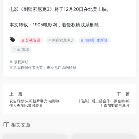
电影《刺猬索尼克3》将于12月20日在北美上映。
本文转载：1905电影网，若侵权请联系删除
# 影视资讯
# 刺猬索尼克3
# 詹姆斯·麦斯登
# 金·凯瑞
©
版权声明
文章版权归作者所有，未经允许请勿转载。
上一篇
下一篇
安吉丽娜·朱莉新片曝光 电影制
《信条》后二搭合作！罗伯特·帕
作人勇闯巴黎时装界
丁森加盟诺兰新片
相关文章