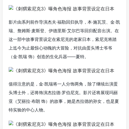
影片由系列前作导演杰夫·福勒回归执导，本·施瓦茨、金·凯
瑞、詹姆斯·麦斯登、伊德里斯·艾尔巴等回归配音出演。在
这一部中故事背景设定在索尼克的老家日本，索尼克将踏
上迄今为止最惊心动魄的大冒险，对抗由蛋头博士爷爷
（金·凯瑞 饰）创造的生化兵器——夏特。
值得注意的是，金·凯瑞将一人分饰两角，除了继续出演蛋
头博士外，还将饰演杰拉德·罗伯尼克。影片还将展现玛丽
亚（艾丽拉·布朗 饰）的故事，她是杰拉德的孙女，也是夏
特实验的中心人物。