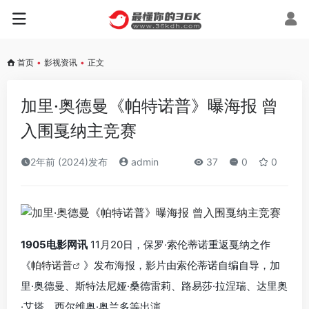
首页
•
影视资讯
•
正文
加里·奥德曼《帕特诺普》曝海报 曾
入围戛纳主竞赛
2年前 (2024)发布
admin
37
0
0
1905电影网讯
11月20日，保罗·索伦蒂诺重返戛纳之作
《
帕特诺普
》发布海报，影片由索伦蒂诺自编自导，加
里·奥德曼、斯特法尼娅·桑德雷莉、路易莎·拉涅瑞、达里奥
·艾塔、西尔维奥·奥兰多等出演。