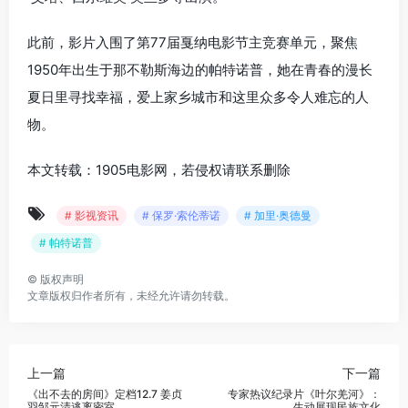
此前，影片入围了第77届戛纳电影节主竞赛单元，聚焦
1950年出生于那不勒斯海边的帕特诺普，她在青春的漫长
夏日里寻找幸福，爱上家乡城市和这里众多令人难忘的人
物。
本文转载：1905电影网，若侵权请联系删除
# 影视资讯
# 保罗·索伦蒂诺
# 加里·奥德曼
# 帕特诺普
©
版权声明
文章版权归作者所有，未经允许请勿转载。
上一篇
下一篇
《出不去的房间》定档12.7 姜贞
专家热议纪录片《叶尔羌河》：
羽邹元清逃离密室
生动展现民族文化