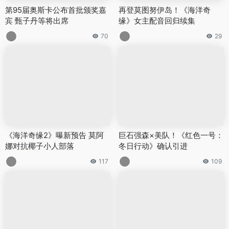
第95届奥斯卡公布首批颁奖嘉
再登莫图努伊岛！《海洋奇
宾 甄子丹等将出席
缘》女主配音回归续集
70
29
《海洋奇缘2》曝新预告 莫阿
巨石强森×美队！《红色一号：
娜对抗椰子小人部落
冬日行动》确认引进
117
109