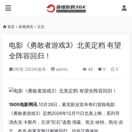
首页
•
影视资讯
•
正文
电影《勇敢者游戏3》北美定档 有望
全阵容回归！
2年前 (2024)发布
admin
46
0
0
1905电影网讯
10月28日，索尼影业宣布奇幻冒险电影
《勇敢者游戏3》定档2026年12月11日北美上映，系列导
演杰克·卡斯丹，主演“巨石”道恩·强森、凯文·哈特、凯伦·吉
兰、杰克·布莱克预计都将回归，目前正商谈中。