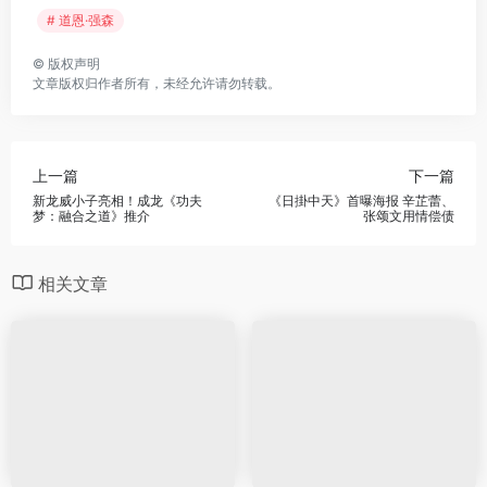
# 道恩·强森
©
版权声明
文章版权归作者所有，未经允许请勿转载。
上一篇
下一篇
新龙威小子亮相！成龙《功夫
《日掛中天》首曝海报 辛芷蕾、
梦：融合之道》推介
张颂文用情偿债
相关文章