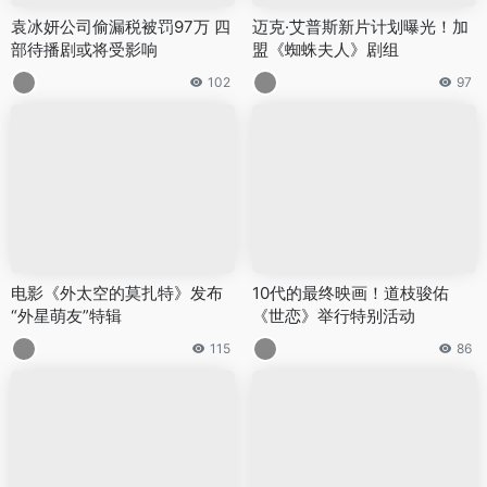
袁冰妍公司偷漏税被罚97万 四
迈克·艾普斯新片计划曝光！加
部待播剧或将受影响
盟《蜘蛛夫人》剧组
102
97
电影《外太空的莫扎特》发布
10代的最终映画！道枝骏佑
“外星萌友”特辑
《世恋》举行特别活动
115
86