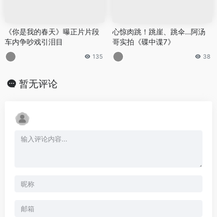
《你是我的春天》曝正片片段
心惊肉跳！跳崖、跳伞…阿汤
车内争吵戏引泪目
哥实拍《碟中谍7》
135
38
暂无评论