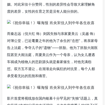
姻。对此宋佳十分赞同，性别的差异性会导致大家理解角
度的差异，女性的生育之苦是没有人能分担的。
而秦志远（倪大红 饰）则因失独与亲家夏美云（吴越 饰）
对簿公堂，已近耄耋之年的他为了余生的“念想”，将亲家母
告上法庭，争夺儿子的“遗物”——胚胎。他为了胚胎大闹医
院甚至大闹法庭，而夏美云作为一个母亲，认为女儿遭遇
车祸成为植物人的悲剧源头就是秦家催生，对他充满怨
怼。双方互不退让，在渐渐走向疯狂的对抗里，每个人都
承受着无比的煎熬和痛苦。
影片首度将视线放在国内银幕十分罕见的“失独”话题上，真