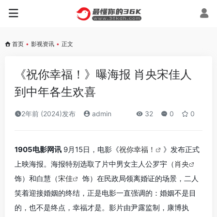
首页
•
影视资讯
•
正文
《祝你幸福！》曝海报 肖央宋佳人
到中年各生欢喜
2年前 (2024)发布
admin
32
0
0
1905电影网讯
9月15日，电影《
祝你幸福！
》发布正式
上映海报。海报特别选取了片中男女主人公罗宇（
肖央
饰）和白慧（
宋佳
饰）在民政局领离婚证的场景，二人
笑着迎接婚姻的终结，正是电影一直强调的：婚姻不是目
的，也不是终点，幸福才是。影片由尹露监制，康博执