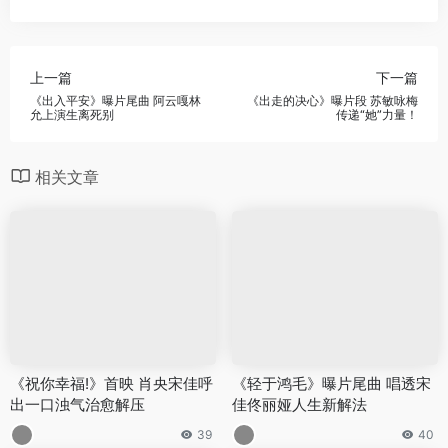
上一篇
下一篇
《出入平安》曝片尾曲 阿云嘎林
《出走的决心》曝片段 苏敏咏梅
允上演生离死别
传递“她”力量！
相关文章
《祝你幸福!》首映 肖央宋佳呼
《轻于鸿毛》曝片尾曲 唱透宋
出一口浊气治愈解压
佳佟丽娅人生新解法
39
40