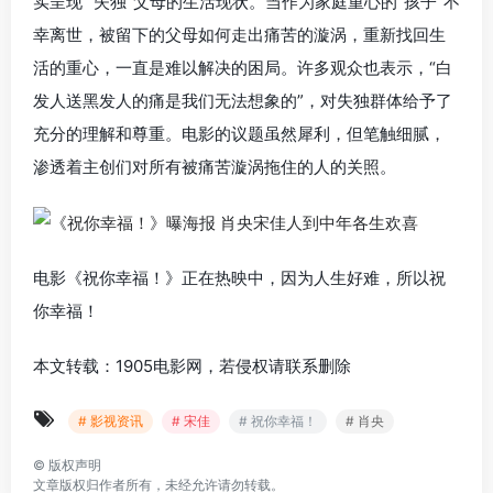
实呈现 “失独”父母的生活现状。当作为家庭重心的“孩子”不
幸离世，被留下的父母如何走出痛苦的漩涡，重新找回生
活的重心，一直是难以解决的困局。许多观众也表示，“白
发人送黑发人的痛是我们无法想象的”，对失独群体给予了
充分的理解和尊重。
电影的议题虽然犀利，但笔触细腻，
渗透着主创们对所有被痛苦漩涡拖住的人的关照。
电影《祝你幸福！》正在热映中，因为人生好难，所以祝
你幸福！
本文转载：1905电影网，若侵权请联系删除
# 影视资讯
# 宋佳
# 祝你幸福！
# 肖央
©
版权声明
文章版权归作者所有，未经允许请勿转载。