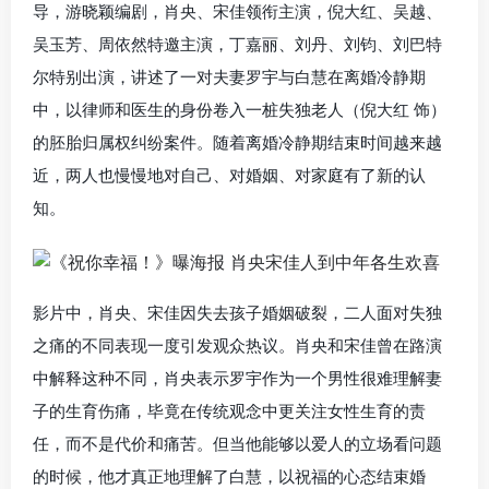
导，游晓颖编剧，肖央、宋佳领衔主演，倪大红、吴越、
吴玉芳、周依然特邀主演，丁嘉丽、刘丹、刘钧、刘巴特
尔特别出演，讲述了一对夫妻罗宇与白慧在离婚冷静期
中，以律师和医生的身份卷入一桩失独老人（倪大红 饰）
的胚胎归属权纠纷案件。随着离婚冷静期结束时间越来越
近，两人也慢慢地对自己、对婚姻、对家庭有了新的认
知。
影片中，肖央、宋佳因失去孩子婚姻破裂，二人面对失独
之痛的不同表现一度引发观众热议。肖央和宋佳曾在路演
中解释这种不同，肖央表示罗宇作为一个男性很难理解妻
子的生育伤痛，毕竟在传统观念中更关注女性生育的责
任，而不是代价和痛苦。但当他能够以爱人的立场看问题
的时候，他才真正地理解了白慧，以祝福的心态结束婚