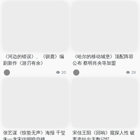
《河边的错误》、《驯鹿》编
《哈尔的移动城堡》顶配阵容
剧新作《游刃有余》
公布 蔡明肖央等加盟
30
29
张艺谋《惊蛰无声》海报 千玺
宋佳王阳《回响》窥探人性 破
朱一龙宋佳明暗交锋
案牵扯出无数记忆