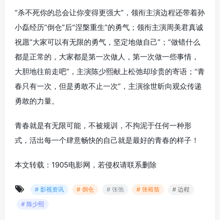
“杀不死你的总会让你变得更强大”，领衔主演边程还带着孙
小磊经历“倒仓”后“涅槃重生”的勇气；领衔主演周美君真诚
祝愿“大家可以有无限的勇气，坚定地做自己”；“做错什么
都是正常的，大家都是第一次做人，第一次做一些事情，
大胆地往前走吧”，主演陈少熙献上松弛却珍贵的寄语；“青
春只有一次，但是勇敢不止一次”，主演徐世昕向观众传递
勇敢的力量。
青春就是有无限可能，不被规训，不拘泥于任何一种形
式，活出每一个肆意畅快的自己就是最好的青春的样子！
本文转载：1905电影网，若侵权请联系删除
# 影视资讯
# 倒仓
# 张弛
# 张裕笛
# 边程
# 陈少熙