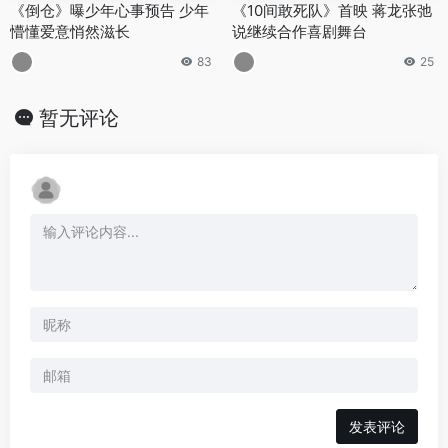
《倒仓》曝少年心事预告 少年
《10间敢死队》首映 蒋龙张弛
懵懂爱意悄然滋长
说继续合作喜剧舞台
83
25
暂无评论
发表评论