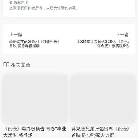
©
版权声明
文章版权归作者所有，未经允许请勿转载。
上一篇
下一篇
尚语贤艾丽娅亮相《何处生长》
2024累计票房达328亿 《异形:
首映 侯勇称很感动
夺命舰》票房破5亿
相关文章
《倒仓》曝终极预告 青春“毕业
蒋龙替兄弟张弛出席《倒仓》
大戏”即将登场
首映 陈少熙家人力挺