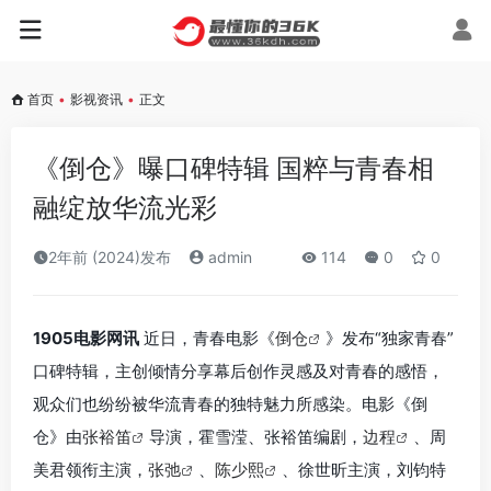
首页
•
影视资讯
•
正文
《倒仓》曝口碑特辑 国粹与青春相
融绽放华流光彩
2年前 (2024)发布
admin
114
0
0
1905电影网讯
近日，青春电影《
倒仓
》发布“独家青春”
口碑特辑，主创倾情分享幕后创作灵感及对青春的感悟，
观众们也纷纷被华流青春的独特魅力所感染。电影《倒
仓》由
张裕笛
导演，霍雪滢、张裕笛编剧，
边程
、周
美君领衔主演，
张弛
、
陈少熙
、徐世昕主演，刘钧特