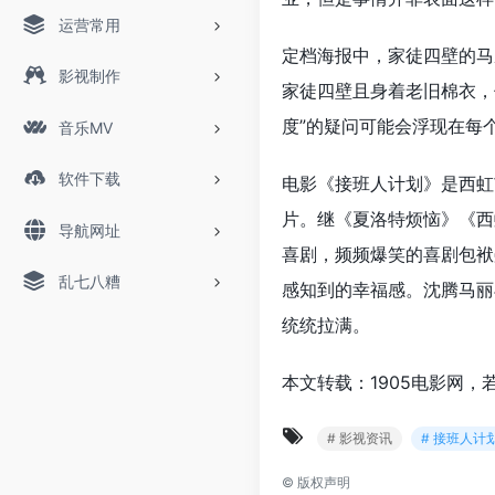
运营常用
定档海报中，家徒四壁的马
影视制作
家徒四壁且身着老旧棉衣，
度”的疑问可能会浮现在每
音乐MV
软件下载
电影《接班人计划》是西虹
片。继《夏洛特烦恼》《西
导航网址
喜剧，频频爆笑的喜剧包袱
乱七八糟
感知到的幸福感。沈腾马丽
统统拉满。
本文转载：1905电影网，
# 影视资讯
# 接班人计
©
版权声明