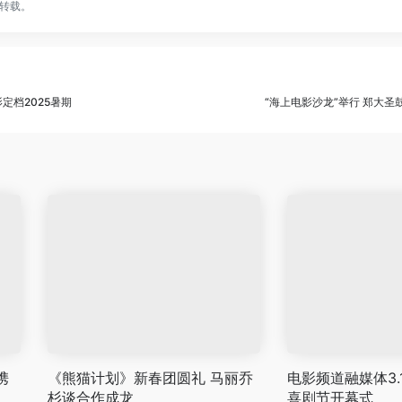
转载。
定档2025暑期
“海上电影沙龙”举行 郑大
携
《熊猫计划》新春团圆礼 马丽乔
电影频道融媒体3.
杉谈合作成龙
喜剧节开幕式