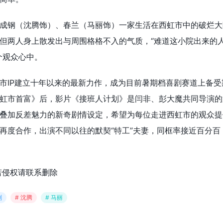
成钢（沈腾饰）、春兰（马丽饰）一家生活在西虹市中的破烂大
但两人身上散发出与周围格格不入的气质，“难道这小院出来的
个观众心中。
市IP建立十年以来的最新力作，成为目前暑期档喜剧赛道上备受
虹市首富》后，影片《接班人计划》是闫非、彭大魔共同导演的
叠加反差魅力的新奇剧情设定，希望为每位走进西虹市的观众提
再度合作，出演不同以往的默契“特工”夫妻，同框率接近百分百
若侵权请联系删除
划
# 沈腾
# 马丽