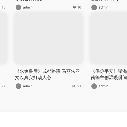
18
admin
16
admin
《水饺皇后》成都路演 马丽朱亚
《保你平安》曝海
文以真实打动人心
茜等主创温暖瞬间
71
admin
53
admin