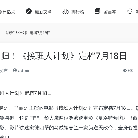
今日热点
最新文章
排行榜
留言本
！《接班人计划》定档7月18日
归！《接班人计划》定档7月18日
)发布
admin
60
腾
、
马丽
主演的电影《
接班人计划
》宣布定档7月18日。
笑喜剧，也是闫非、彭大魔两位导演继电影《夏洛特烦恼》《西
影。影片讲述家徒四壁的马成钢春兰一家为逆天改命，全身心投
简单。