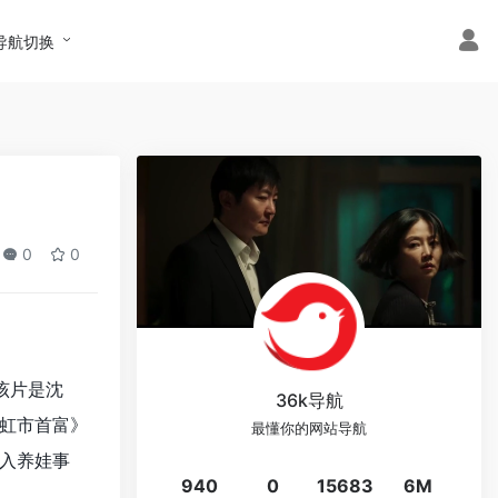
导航切换
0
0
该片是沈
36k导航
虹市首富》
最懂你的网站导航
入养娃事
940
0
15683
6M