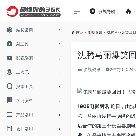
影视导航
站长常用
首页
•
影视资讯
•
沈腾马丽爆笑回归
AI工具
沈腾马丽爆笑回
影视资源
影视资讯
2年前 (2024
二次元
搜索工具
学习资料
1905电影网讯
近日，由
沈
产品常用
腾、马丽再度携手演绎的爆
后合作的第三部长篇喜剧电
设计常用
业，但是事情并非表面这样