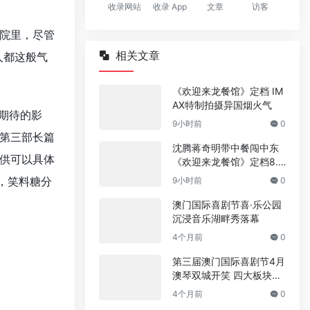
收录网站
收录 App
文章
访客
院里，尽管
相关文章
人都这般气
《欢迎来龙餐馆》定档 IM
AX特制拍摄异国烟火气
期待的影
9小时前
0
第三部长篇
沈腾蒋奇明带中餐闯中东
供可以具体
《欢迎来龙餐馆》定档8.1
1
，笑料糖分
9小时前
0
澳门国际喜剧节喜·乐公园
沉浸音乐湖畔秀落幕
4个月前
0
第三届澳门国际喜剧节4月
澳琴双城开笑 四大板块升
级亮相 国际喜剧人齐聚 以
4个月前
0
笑为媒传递“时代解药”