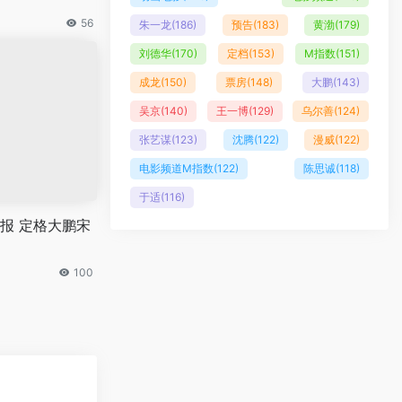
56
朱一龙
(186)
预告
(183)
黄渤
(179)
刘德华
(170)
定档
(153)
M指数
(151)
成龙
(150)
票房
(148)
大鹏
(143)
吴京
(140)
王一博
(129)
乌尔善
(124)
张艺谋
(123)
沈腾
(122)
漫威
(122)
电影频道M指数
(122)
陈思诚
(118)
于适
(116)
报 定格大鹏宋
100