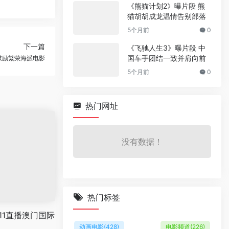
《熊猫计划2》曝片段 熊
猫胡胡成龙温情告别部落
5个月前
0
下一篇
《飞驰人生3》曝片段 中
国车手团结一致并肩向前
圣鼓励繁荣海派电影
5个月前
0
热门网址
没有数据！
热门标签
11直播澳门国际
动画电影
(428)
电影频道
(226)