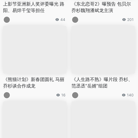
上影节亚洲新人奖评委曝光 路
《东北恋哥2》曝预告 包贝尔
阳、易烊千玺等担任
乔杉魏翔潘斌龙主演
44
201
《熊猫计划》新春团圆礼 马丽
《人生路不熟》曝片段 乔杉、
乔杉谈合作成龙
范丞丞“岳婿”组团
16
140