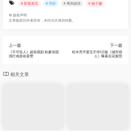
# 影视资讯
# 乔杉
# 乘风踏浪
# 杨子姗
©
版权声明
文章版权归作者所有，未经允许请勿转载。
上一篇
下一篇
《不可告人》超前观剧 欧豪张国
铃木亮平耍宝不停!日版《城市猎
强打戏拼命获赞
人》曝幕后花絮照
相关文章