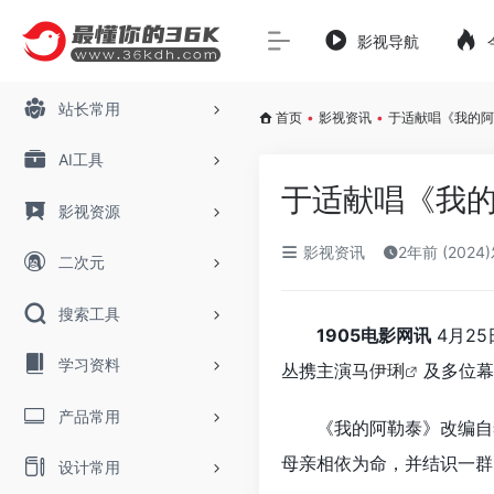
影视导航
站长常用
首页
•
影视资讯
•
于适献唱《我的阿
AI工具
于适献唱《我的
影视资源
影视资讯
2年前 (2024
二次元
搜索工具
1905电影网讯
4月2
学习资料
丛携主演
马伊琍
及多位幕
产品常用
《我的阿勒泰》改编自
母亲相依为命，并结识一群
设计常用