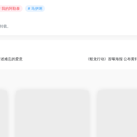
# 我的阿勒泰
# 马伊琍
转载。
讲述难忘的爱意
《蛟龙行动》首曝海报 公布黄