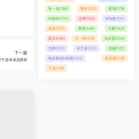
朱一龙
(186)
预告
(183)
黄渤
(179)
刘德华
(170)
定档
(153)
M指数
(151)
成龙
(150)
票房
(148)
大鹏
(143)
吴京
(140)
王一博
(129)
乌尔善
(124)
沈腾
(123)
张艺谋
(123)
漫威
(122)
下一篇
电影频道M指数
(122)
陈思诚
(118)
轩于适等演员阵容
于适
(116)