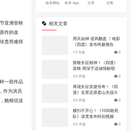
收录网站
收录 App
文章
访客
节亚洲首映
相关文章
原作的改
用兵如神 逆风翻盘 ！电影
珍贵而难得
《四渡》发布终极预告
1个月前
0
致敬长征精神！《四渡》
首映 周深于适倾情献唱
2个月前
0
样一部作品
再现长征首捷传奇！《四
，作为演员
渡》实景还原娄山关战斗
，她相信这
2个月前
0
。
横扫不开心！《10间敢死
队》滚烫发布特别视频
3个月前
0