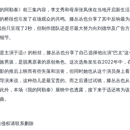
的阿勒泰》前三集内容，李文秀和母亲张凤侠在当地开启新生活
的桥段也引发了在场观众的共鸣。滕丛丛也分享了其中反响最为
戏份只呈现了2秒，但制作团队还是尽最大努力向刘德华及广告
细节。
是主演
于适
的粉丝，滕丛丛也分享了自己选择他出演“巴太”这
族男孩，是脱离原著的原创角色。这次选角发生在2022年中，
影的推后上映而有些失落和沮丧，但同时她也从这个演员身上看
导演来说，这种劲儿是最宝贵的。而之后通过试镜，滕丛丛也从
此外，本场《我的阿勒泰》展映中也透露，接下来于适还将为该
曲。
若侵权请联系删除