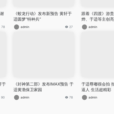
感谢
《蛟龙行动》发布新预告 黄轩于
跟着《四渡》游贵
适圆梦“特种兵”
烨、于适等主创亮
78
admin
27
admin
轩于
《封神第二部》发布IMAX预告 于
于适尊嘟很会拍 
适黄渤保卫家园
逼人 生活超精彩
90
admin
78
admin