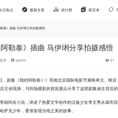
今日热点
最新文章
排行榜
留言本
勒泰》插曲 马伊琍分享拍摄感悟
阿勒泰》插曲 马伊琍分享拍摄感悟
)发布
admin
51
5日，剧集《
我的阿勒泰
》亮相北京国际电影节展映单元。映后
后主创现身，与到场观影的首批观众分享了这部剧集诞生背后的
李娟同名小说，讲述了热爱文学创作的汉族少女李文秀从城市回
哈萨克少年，逐渐发现当地之美的故事。