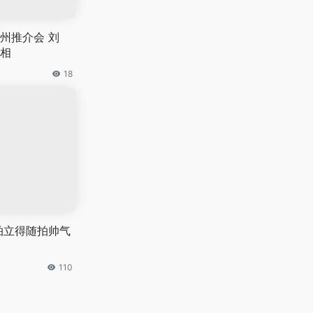
州推介会 刘
相
18
拍立得随拍帅气
110