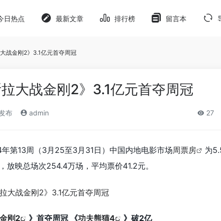
今日热点
最新文章
排行榜
留言本
大战金刚2》3.1亿元首夺周冠
拉大战金刚2》3.1亿元首夺周冠
)发布
admin
27
4年第13周（3月25至3月31日）中国内地电影市场
周票房
为5
张，放映总场次254.4万场，平均票价41.2元。
金刚2
》首夺周冠 《
功夫熊猫4
》破2亿