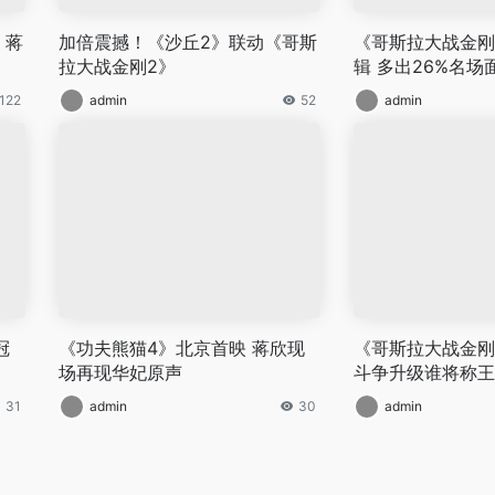
！蒋
加倍震撼！《沙丘2》联动《哥斯
《哥斯拉大战金刚2
拉大战金刚2》
辑 多出26%名场
122
admin
52
admin
冠
《功夫熊猫4》北京首映 蒋欣现
《哥斯拉大战金刚
场再现华妃原声
斗争升级谁将称王
31
admin
30
admin