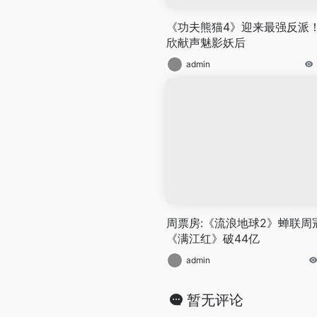
《功夫熊猫4》迎来最强反派
欣献声魅影妖后
admin
周票房:《流浪地球2》蝉联周
《满江红》破44亿
admin
暂无评论