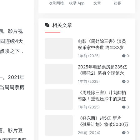
收录网站
收录 App
文章
访客
相关文章
潮。影片视
四连续4天
电影《周处除三害》演员
权乐家中去世 终年32岁
点映之下，
1年前 (2025)
0
2025年电影票房超235亿
《哪吒2》跻身全球第六
。2021年
1年前 (2025)
0
为当周周票房
《周处除三害》计划翻拍
韩版！重现压抑中的疯狂
1年前 (2025)
0
《好东西》超5亿 新片
《孤星计划》将破5000万
喜。影片豆
2年前 (2024)
0