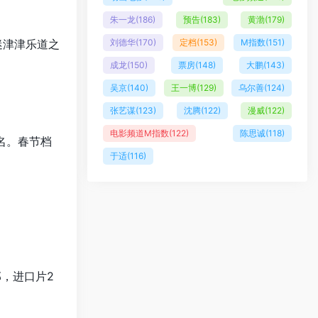
朱一龙
(186)
预告
(183)
黄渤
(179)
迷津津乐道之
刘德华
(170)
定档
(153)
M指数
(151)
成龙
(150)
票房
(148)
大鹏
(143)
吴京
(140)
王一博
(129)
乌尔善
(124)
张艺谋
(123)
沈腾
(122)
漫威
(122)
电影频道M指数
(122)
陈思诚
(118)
名。春节档
于适
(116)
，进口片2