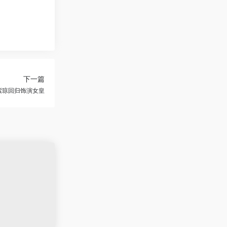
下一篇
紫琼回归饰演女皇