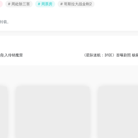
# 周处除三害
# 周票房
# 哥斯拉大战金刚2
转载。
勤坠入传销魔窟
《星际迷航：31区》首曝剧照 杨