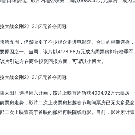
作品口碑新低。影片内地公映第二周以6088.42万元票房，成为
映第五周，仍然吸引了不少观众走进电影院。合适的档期选择，
要原因之一。当周，该片以4178.68万元成为周票房排行榜季
元，该片引进方在商业投资回报方面，可谓以小博大。
摇太阳》选择周六开画，该片上映首周斩获4004.92万元票房
前票房走势，影片二次上映票房超越春节期间票房已无太多悬念
部二次上映票高于首映的撤档再映院线电影。目前，影片累计票房