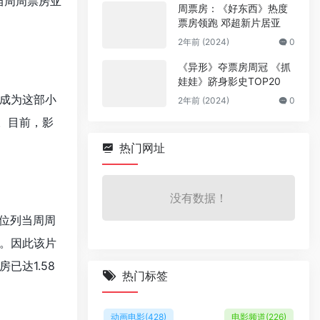
当周周票房亚
周票房：《好东西》热度
票房领跑 邓超新片居亚
2年前 (2024)
0
《异形》夺票房周冠 《抓
娃娃》跻身影史TOP20
成为这部小
2年前 (2024)
0
军。目前，影
热门网址
没有数据！
，位列当周周
。因此该片
已达1.58
热门标签
动画电影
(428)
电影频道
(226)