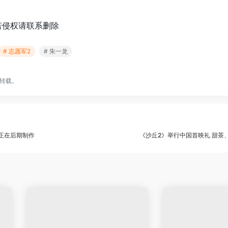
若侵权请联系删除
# 志愿军2
# 朱一龙
转载。
 正在后期制作
《沙丘2》举行中国首映礼 甜茶