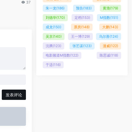
37
朱一龙
(186)
预告
(183)
黄渤
(179)
刘德华
(170)
定档
(153)
M指数
(151)
成龙
(150)
票房
(148)
大鹏
(143)
吴京
(140)
王一博
(129)
乌尔善
(124)
沈腾
(123)
张艺谋
(123)
漫威
(122)
电影频道M指数
(122)
陈思诚
(118)
于适
(116)
发表评论