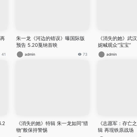
龙再
朱一龙《河边的错误》曝国际版
《消失的她》武汉
预告 5.20戛纳首映
妮喊观众“宝宝”
41
admin
73
admin
.2
《消失的她》特辑 朱一龙如同“猎
《志愿军：存亡之
物”般保持警惕
辑 再现铁原战场