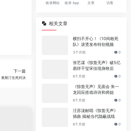
收录网站
收录 App
文章
访客
相关文章
横扫不开心！《10间敢死
队》滚烫发布特别视频
3个月前
0
张艺谋《惊蛰无声》破5亿
易烊千玺宋佳现身映后
下一篇
6个月前
0
、奥斯汀生死对决
《惊蛰无声》见面会 朱一
龙回应搭戏诗诗和师姐
6个月前
0
汪苏泷献唱《惊蛰无声》
插曲 揭秘当代隐蔽战线
6个月前
0