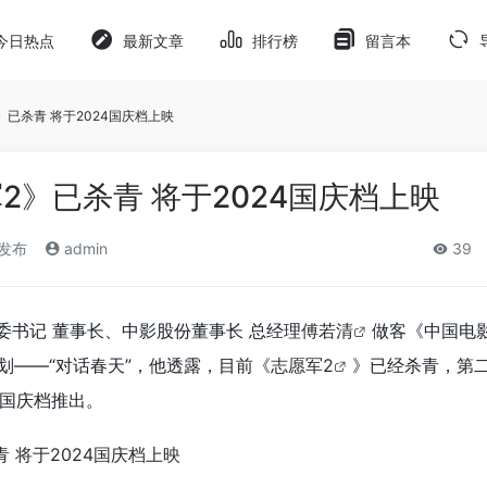
今日热点
最新文章
排行榜
留言本
已杀青 将于2024国庆档上映
2》已杀青 将于2024国庆档上映
)发布
admin
39
委书记 董事长、中影股份董事长 总经理
傅若清
做客《中国电
策划——“对话春天”，他透露，目前《
志愿军2
》已经杀青，第
国庆档推出。