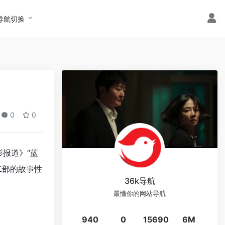
导航切换
0
0
影报道》“蓝
二部的故事性
36k导航
最懂你的网站导航
940
0
15690
6M