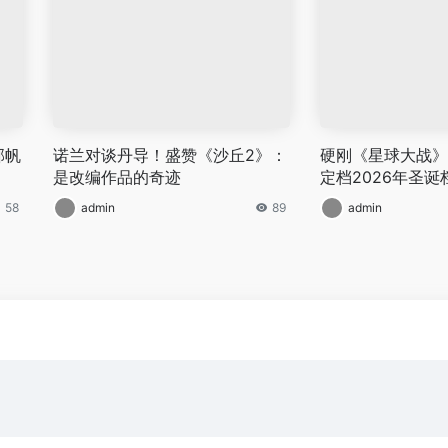
郭帆
诺兰对谈丹导！盛赞《沙丘2》：
硬刚《星球大战》
是改编作品的奇迹
定档2026年圣诞
58
admin
89
admin