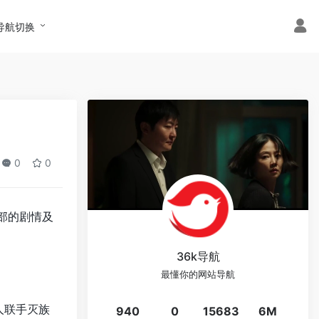
导航切换
0
0
部的剧情及
36k导航
最懂你的网站导航
人联手灭族
940
0
15683
6M