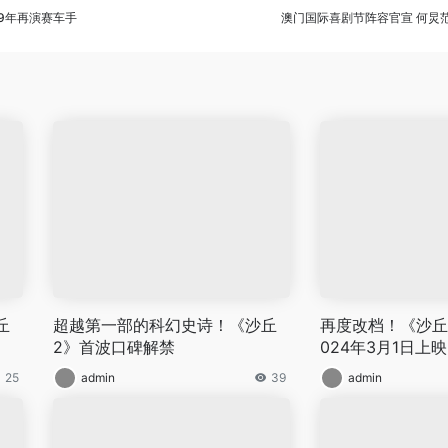
29年再演赛车手
澳门国际喜剧节阵容官宣 何炅
丘
超越第一部的科幻史诗！《沙丘
再度改档！《沙丘
2》首波口碑解禁
024年3月1日上映
25
admin
39
admin