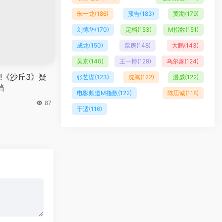
朱一龙
(186)
预告
(183)
黄渤
(179)
刘德华
(170)
定档
(153)
M指数
(151)
成龙
(150)
票房
(148)
大鹏
(143)
吴京
(140)
王一博
(129)
乌尔善
(124)
!《沙丘3》疑
张艺谋
(123)
沈腾
(122)
漫威
(122)
档
电影频道M指数
(122)
陈思诚
(118)
87
于适
(116)