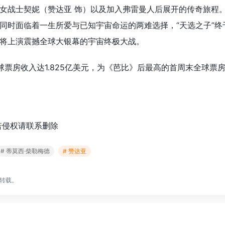
女战士契妮（赞达亚 饰）以及加入弗雷曼人后展开的传奇旅程
同时面临着一生所爱与已知宇宙命运的两难选择，“天选之子”终
将上演震撼全球大银幕的宇宙终极大战。
球票房收入达1.825亿美元，为《芭比》后最高的首周末全球票
若侵权请联系删除
# 蒂莫西·柴勒梅德
# 赞达亚
转载。