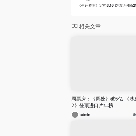
《生死赛车》定档3.16 刘德华时隔
相关文章
周票房：《周处》破5亿 《沙
2》登顶进口片年榜
admin