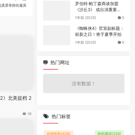
罗伯特·帕丁森商谈加盟
范丞丞等担任嘉宾
《沙丘3》 或出演重要反
派
1年前 (2025)
0
《蜘蛛侠4》官宣副标题：
崭新之日！将于夏季开拍
1年前 (2025)
0
热门网址
没有数据！
2》北美提档 2
18
热门标签
动画电影
(428)
电影频道
(226)