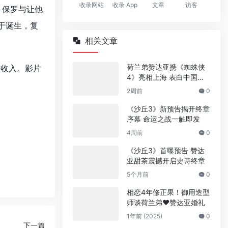
收录网站
收录 App
文章
访客
。保罗与让他
于诞生，复
相关文章
荷兰弟赞达亚携《蜘蛛侠
房收入。影片
4》亮相上海 表白中国观
众
2周前
0
《沙丘3》新预告揭开终章
序幕 命运之战一触即发
4周前
0
《沙丘3》首曝预告 赞达
亚甜茶震撼开启史诗终章
5个月前
0
相恋4年修正果！御用造型
师谈荷兰弟❤赞达亚婚礼
1年前 (2025)
0
下一篇