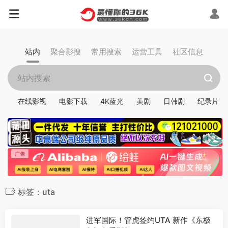
站内
聚合影搜
常用搜索
运营工具
社区信息
在线影视
电影下载
4K蓝光
美剧
日韩剧
纪录片
标签：uta
进军国际！管虎签约UTA 新作《东极