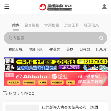
站内
聚合影搜
常用搜索
运营工具
社区信息
在线影视
电影下载
4K蓝光
美剧
日韩剧
纪录片
标签：NYFCC
纽约影评人协会奖结果公布 《粗野