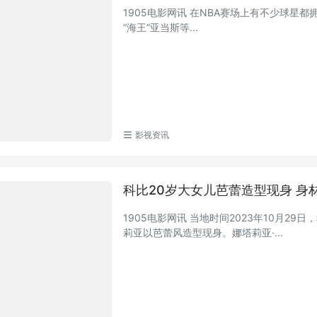
1905电影网讯 在NBA赛场上有不少球星
“海王”亚当斯等...
影视资讯
科比20岁大女儿芭蕾造型现身 身
1905电影网讯 当地时间2023年10月2
莉亚以芭蕾风造型现身。娜塔莉亚·...