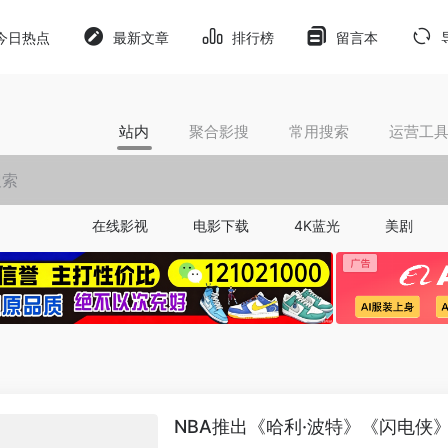
今日热点
最新文章
排行榜
留言本
站内
聚合影搜
常用搜索
运营工
在线影视
电影下载
4K蓝光
美剧
NBA推出《哈利·波特》《闪电侠