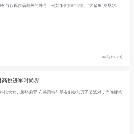
都拥有与影视作品相关的外号，例如“闪电侠”韦德、“大鲨鱼”奥尼尔、
3年前 (2023)
材高挑进军时尚界
9日，科比大女儿娜塔莉亚·布莱恩特与朋友们参加万圣节派对，当晚娜塔