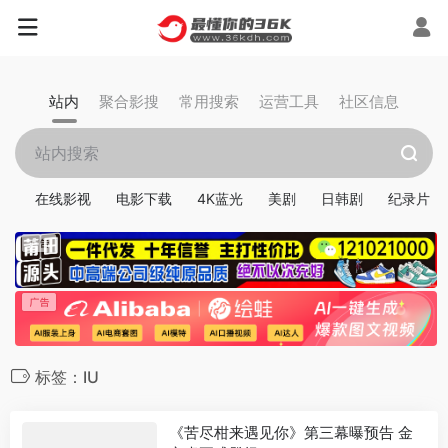
站内
聚合影搜
常用搜索
运营工具
社区信息
在线影视
电影下载
4K蓝光
美剧
日韩剧
纪录片
标签：IU
《苦尽柑来遇见你》第三幕曝预告 金