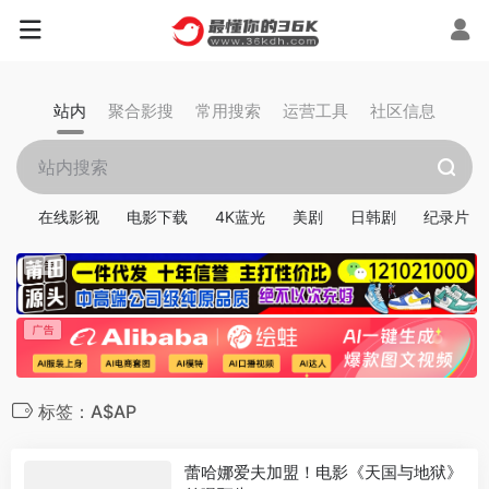
站内
聚合影搜
常用搜索
运营工具
社区信息
在线影视
电影下载
4K蓝光
美剧
日韩剧
纪录片
标签：A$AP
蕾哈娜爱夫加盟！电影《天国与地狱》