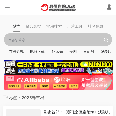
站内
聚合影搜
常用搜索
运营工具
社区信息
在线影视
电影下载
4K蓝光
美剧
日韩剧
纪录片
标签：2025春节档
影史首部！《哪吒之魔童闹海》观影人