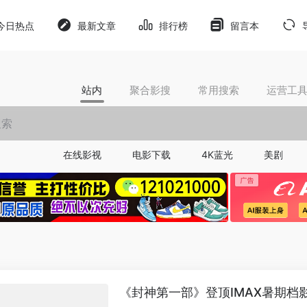
今日热点
最新文章
排行榜
留言本
站内
聚合影搜
常用搜索
运营工
在线影视
电影下载
4K蓝光
美剧
《封神第一部》登顶IMAX暑期档