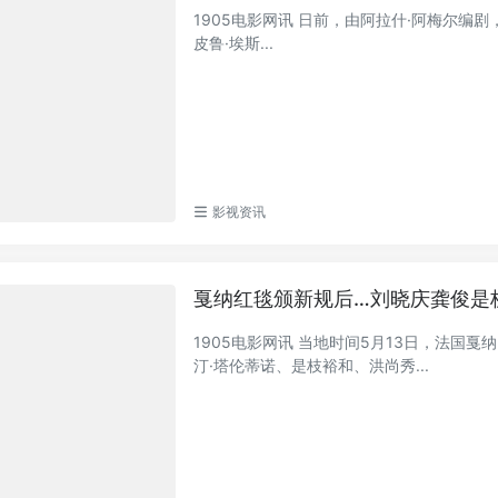
1905电影网讯 日前，由阿拉什·阿梅尔编
皮鲁·埃斯...
影视资讯
戛纳红毯颁新规后…刘晓庆龚俊是
1905电影网讯 当地时间5月13日，法国
汀·塔伦蒂诺、是枝裕和、洪尚秀...