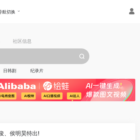
导航切换
具
社区信息
日韩剧
纪录片
俊、侯明昊特出!