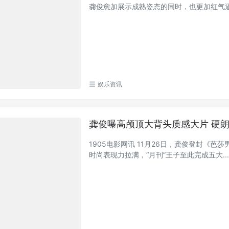
龚俊愈加展示成熟姿态的同时，也更加红气逼人
娱乐资讯
龚俊曝高颅顶大背头质感大片 硬
1905电影网讯 11月26日，龚俊登封《
时尚表现力拉满，“月刊”王子至此完成五大..