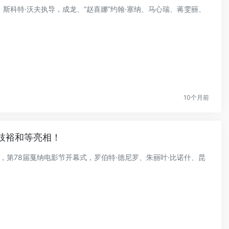
剧，斯科特·沃夫执导，成龙、“赵喜娜”约翰·塞纳、马心瑞、蒋雯丽、
10个月前
枝裕和等亮相！
戛纳，第78届戛纳电影节开幕式，罗伯特·德尼罗、朱丽叶·比诺什、昆