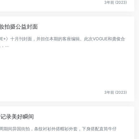
3年前 (2023)
妆拍摄公益封面
OGUE+》十月刊封面，并担任本期的客座编辑。此次VOGUE和龚俊合
...
3年前 (2023)
角记录美好瞬间
时装周期间异国街拍，条纹衬衫外搭帽衫外套，下身搭配直筒牛仔