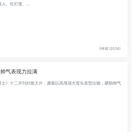
。红灯笼、...
3年前 (2024)
朗帅气表现力拉满
芭莎男士》十二月刊封面大片，龚俊以高颅顶大背头造型出镜，硬朗帅气
.