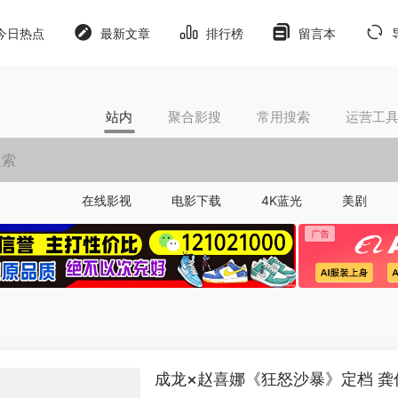
今日热点
最新文章
排行榜
留言本
站内
聚合影搜
常用搜索
运营工
在线影视
电影下载
4K蓝光
美剧
成龙×赵喜娜《狂怒沙暴》定档 龚