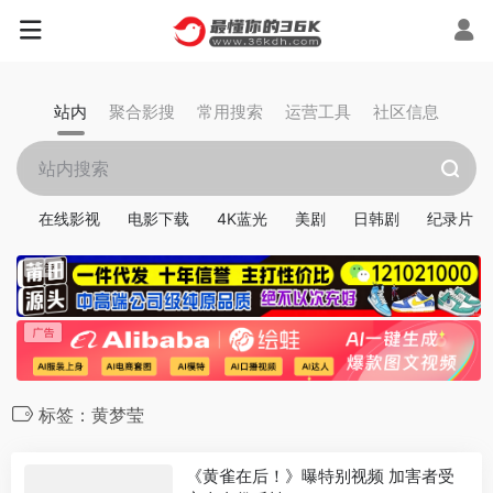
站内
聚合影搜
常用搜索
运营工具
社区信息
在线影视
电影下载
4K蓝光
美剧
日韩剧
纪录片
标签：黄梦莹
《黄雀在后！》曝特别视频 加害者受