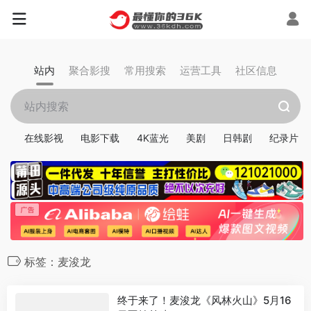
站内
聚合影搜
常用搜索
运营工具
社区信息
在线影视
电影下载
4K蓝光
美剧
日韩剧
纪录片
标签：麦浚龙
终于来了！麦浚龙《风林火山》5月16