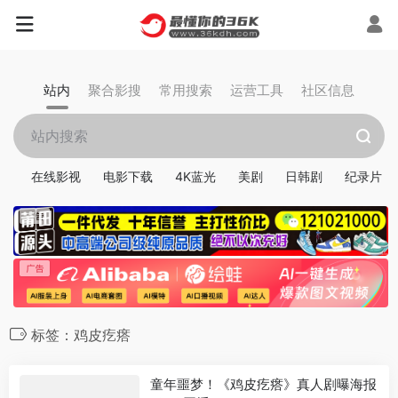
站内
聚合影搜
常用搜索
运营工具
社区信息
在线影视
电影下载
4K蓝光
美剧
日韩剧
纪录片
标签：鸡皮疙瘩
童年噩梦！《鸡皮疙瘩》真人剧曝海报