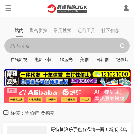
站内
聚合影搜
常用搜索
运营工具
社区信息
在线影视
电影下载
4K蓝光
美剧
日韩剧
纪录片
标签：鲁伯特·桑德斯
哥特摇滚乐手也有温情一面！新版《乌