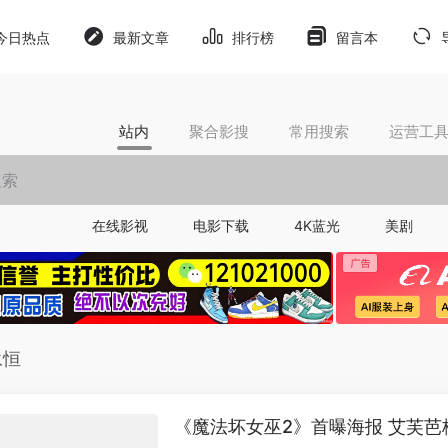
今日热点
最新文章
排行榜
留言本
站内
聚合影搜
常用搜索
运营工
在线影视
电影下载
4K蓝光
美剧
永恒
《魔法坏女巫2》首曝海报 艾芙