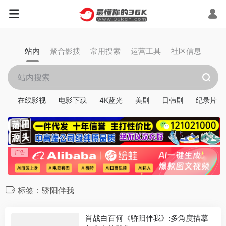
站内
聚合影搜
常用搜索
运营工具
社区信息
在线影视
电影下载
4K蓝光
美剧
日韩剧
纪录片
标签：骄阳伴我
肖战白百何《骄阳伴我》:多角度描摹