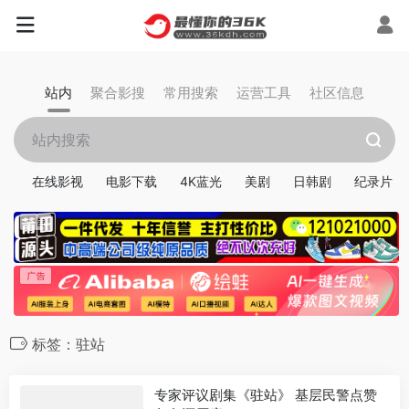
站内
聚合影搜
常用搜索
运营工具
社区信息
在线影视
电影下载
4K蓝光
美剧
日韩剧
纪录片
标签：驻站
专家评议剧集《驻站》 基层民警点赞