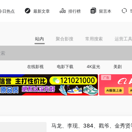
今日热点
最新文章
排行榜
留言本
站内
聚合影搜
常用搜索
运营工
在线影视
电影下载
4K蓝光
美剧
马龙、李现、384、戳爷、金秀